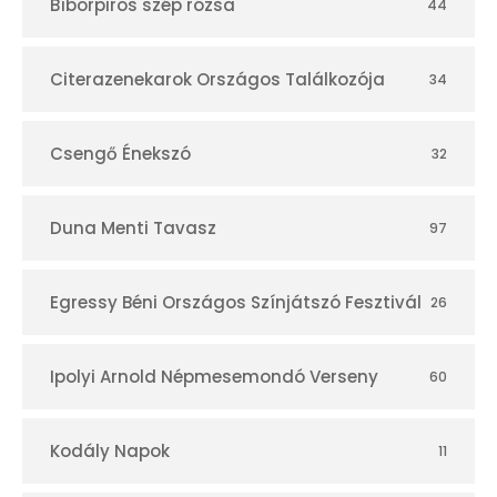
Bíborpiros szép rózsa
44
á
r
Citerazenekarok Országos Találkozója
34
Csengő Énekszó
32
Duna Menti Tavasz
97
Egressy Béni Országos Színjátszó Fesztivál
26
Ipolyi Arnold Népmesemondó Verseny
60
Kodály Napok
11