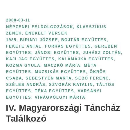
i
t
n
:
t
2008-03-11
:
NÉPZENEI FELDOLGOZÁSOK, KLASSZIKUS
ZENÉK, ÉNEKELT VERSEK
1985
,
BIRINYI JÓZSEF
,
BOJTÁR EGYÜTTES
,
FEKETE ANTAL
,
FORRÁS EGYÜTTES
,
GEREBEN
EGYÜTTES
,
JÁNOSI EGYÜTTES
,
JUHÁSZ ZOLTÁN
,
KAJI JAG EGYÜTTES
,
KALAMAJKA EGYÜTTES
,
KOZMA GYULA
,
MACZKÓ MÁRIA
,
MÉTA
EGYÜTTES
,
MUZSIKÁS EGYÜTTES
,
ÖKRÖS
CSABA
,
SEBESTYÉN MÁRTA
,
SEBŐ FERENC
,
SZÉLES ANDRÁS
,
SZVORÁK KATALIN
,
TÁLTOS
EGYÜTTES
,
TÉKA EGYÜTTES
,
VARSÁNYI
EGYÜTTES
,
VIRÁGVÖLGYI MÁRTA
IV. Magyarországi Táncház
Találkozó