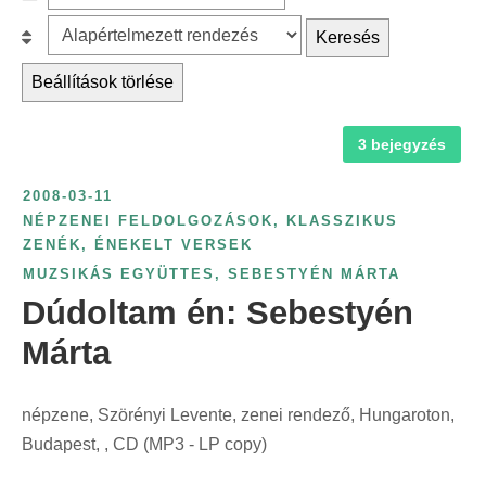
c
z
r
B
Keresés
h
ű
é
e
f
r
Beállítások törlése
s
s
o
é
k
o
r
s
a
3 bejegyzés
r
:
é
t
o
v
2008-03-11
e
l
s
NÉPZENEI FELDOLGOZÁSOK, KLASSZIKUS
g
á
ZENÉK, ÉNEKELT VERSEK
z
ó
s
MUZSIKÁS EGYÜTTES
,
SEBESTYÉN MÁRTA
á
r
:
Dúdoltam én: Sebestyén
m
i
s
Márta
a
z
s
e
z
népzene, Szörényi Levente, zenei rendező, Hungaroton,
r
e
Budapest, , CD (MP3 - LP copy)
i
r
n