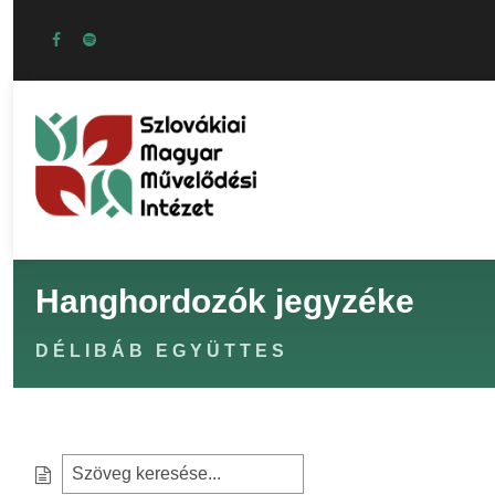
Hanghordozók jegyzéke
DÉLIBÁB EGYÜTTES
S