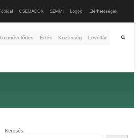
őoldal
CSEMADOK
SZMMI
Logók
Elérhetőségek
Közművelődés
Érték
Közösség
Levéltár
Keresés