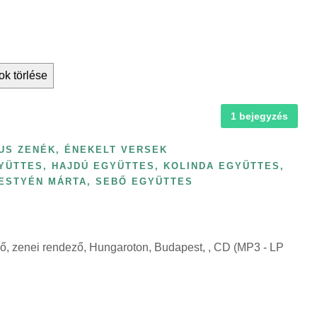
ok törlése
1 bejegyzés
US ZENÉK, ÉNEKELT VERSEK
YÜTTES
,
HAJDÚ EGYÜTTES
,
KOLINDA EGYÜTTES
,
ESTYÉN MÁRTA
,
SEBŐ EGYÜTTES
ő, zenei rendező, Hungaroton, Budapest, , CD (MP3 - LP