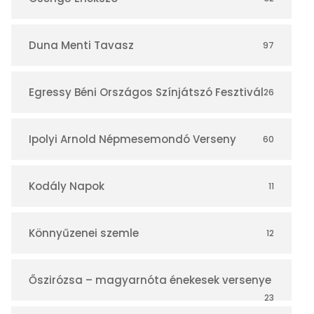
á
r
Duna Menti Tavasz
97
Egressy Béni Országos Színjátszó Fesztivál
26
Ipolyi Arnold Népmesemondó Verseny
60
Kodály Napok
11
Könnyűzenei szemle
12
Őszirózsa – magyarnóta énekesek versenye
23