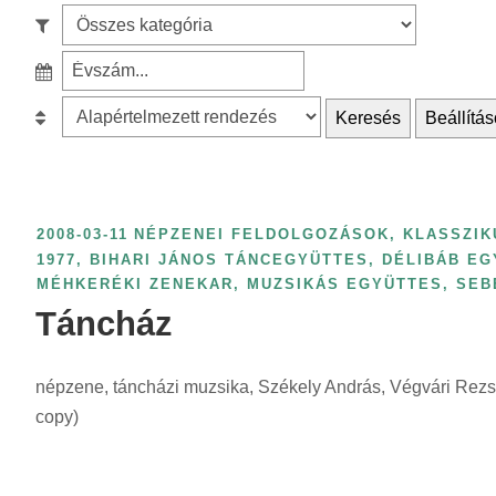
e
S
a
z
r
S
ű
c
z
r
B
Keresés
Beállítás
h
ű
é
e
f
r
s
s
o
é
k
o
r
s
a
r
2008-03-11
NÉPZENEI FELDOLGOZÁSOK, KLASSZIK
:
é
t
o
1977
,
BIHARI JÁNOS TÁNCEGYÜTTES
,
DÉLIBÁB EG
v
MÉHKERÉKI ZENEKAR
,
MUZSIKÁS EGYÜTTES
,
SEB
e
l
s
Táncház
g
á
z
ó
s
á
r
:
népzene, táncházi muzsika, Székely András, Végvári Rezs
m
i
copy)
s
a
z
s
e