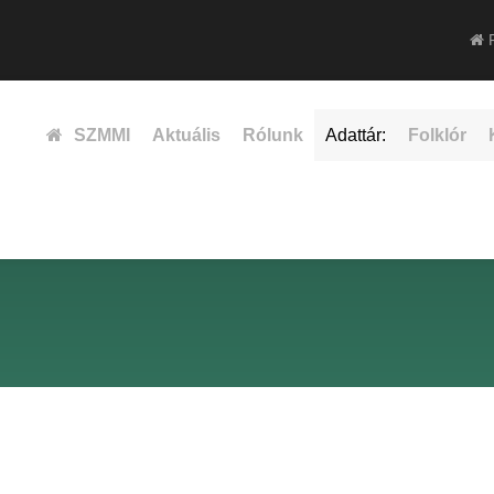
F
SZMMI
Aktuális
Rólunk
Adattár:
Folklór