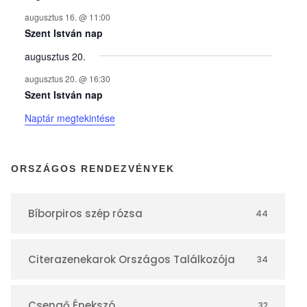
n
augusztus 16. @ 11:00
y
Szent István nap
augusztus 20.
e
augusztus 20. @ 16:30
Szent István nap
k
Naptár megtekintése
n
ORSZÁGOS RENDEZVÉNYEK
a
Bíborpiros szép rózsa
44
p
Citerazenekarok Országos Találkozója
34
t
Csengő Énekszó
32