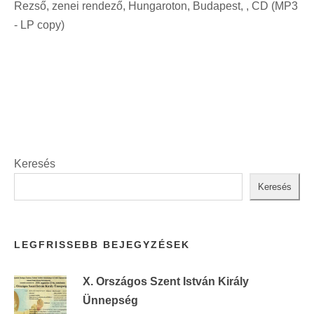
Rezső, zenei rendező, Hungaroton, Budapest, , CD (MP3
i
t
- LP copy)
n
:
t
:
Keresés
Keresés
LEGFRISSEBB BEJEGYZÉSEK
X. Országos Szent István Király
Ünnepség