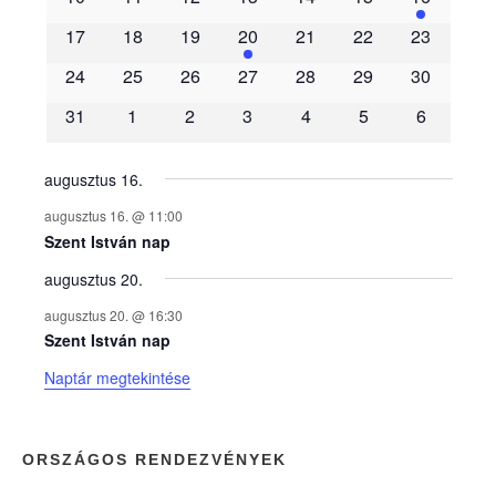
m
17
18
19
20
21
22
23
é
24
25
26
27
28
29
30
31
1
2
3
4
5
6
n
y
augusztus 16.
augusztus 16. @ 11:00
e
Szent István nap
augusztus 20.
k
augusztus 20. @ 16:30
n
Szent István nap
Naptár megtekintése
a
p
ORSZÁGOS RENDEZVÉNYEK