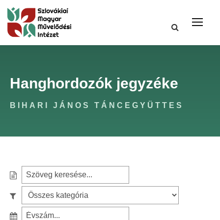
Hanghordozók jegyzéke
BIHARI JÁNOS TÁNCEGYÜTTES
S
e
S
a
z
r
S
ű