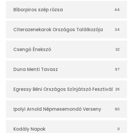
t
Bíborpiros szép rózsa
44
á
r
Citerazenekarok Országos Találkozója
34
Csengő Énekszó
32
Duna Menti Tavasz
97
Egressy Béni Országos Színjátszó Fesztivál
26
Ipolyi Arnold Népmesemondó Verseny
60
Kodály Napok
11