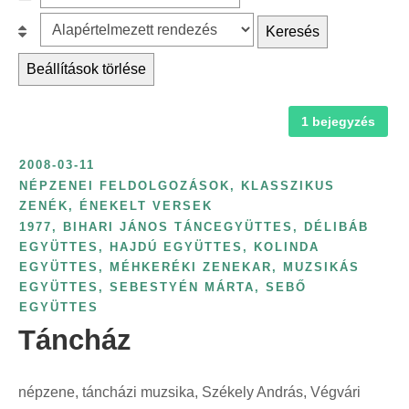
c
z
r
B
Keresés
h
ű
é
e
f
r
Beállítások törlése
s
s
o
é
k
o
r
s
a
1 bejegyzés
r
:
é
t
o
v
2008-03-11
e
l
s
NÉPZENEI FELDOLGOZÁSOK, KLASSZIKUS
g
á
ZENÉK, ÉNEKELT VERSEK
z
ó
s
1977
,
BIHARI JÁNOS TÁNCEGYÜTTES
,
DÉLIBÁB
á
r
:
EGYÜTTES
,
HAJDÚ EGYÜTTES
,
KOLINDA
m
EGYÜTTES
,
MÉHKERÉKI ZENEKAR
,
MUZSIKÁS
i
s
EGYÜTTES
,
SEBESTYÉN MÁRTA
,
SEBŐ
a
z
EGYÜTTES
s
Táncház
e
z
r
e
i
népzene, táncházi muzsika, Székely András, Végvári
r
n