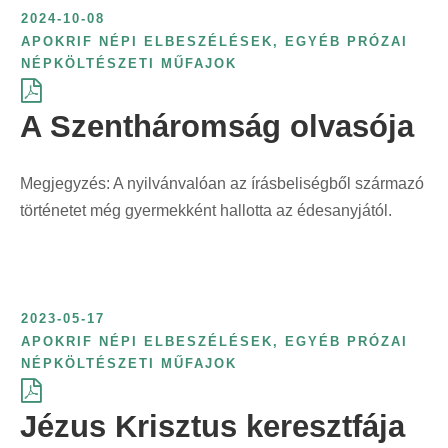
e
é
k
t
ö
2024-10-08
r
l
r
s
ö
ő
g
APOKRIF NÉPI ELBESZÉLÉSEK
,
EGYÉB PRÓZAI
i
á
i
s
z
s
NÉPKÖLTÉSZETI MŰFAJOK
z
n
s
n
z
l
z
í
t
:
t
e
A Szentháromság olvasója
ő
e
t
:
:
r
s
r
é
i
z
i
s
Megjegyzés: A nyilvánvalóan az írásbeliségből származó
n
e
n
f
történetet még gyermekként hallotta az édesanyjától.
t
r
t
o
:
i
:
r
n
m
t
á
2023-05-17
:
j
APOKRIF NÉPI ELBESZÉLÉSEK
,
EGYÉB PRÓZAI
a
NÉPKÖLTÉSZETI MŰFAJOK
s
z
Jézus Krisztus keresztfája
e