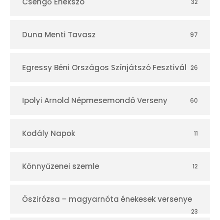
Csengő Énekszó
32
Duna Menti Tavasz
97
Egressy Béni Országos Színjátszó Fesztivál
26
Ipolyi Arnold Népmesemondó Verseny
60
Kodály Napok
11
Könnyűzenei szemle
12
Őszirózsa – magyarnóta énekesek versenye
23