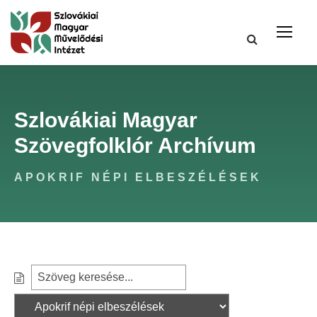
Szlovákiai Magyar
Szövegfolklór Archívum
APOKRIF NÉPI ELBESZÉLÉSEK
S
S
e
z
a
ű