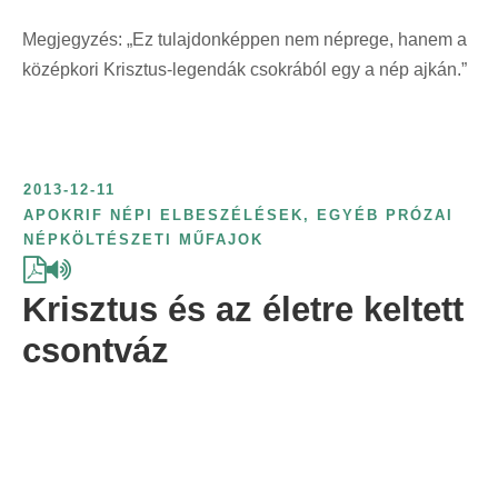
r
Megjegyzés: „Ez tulajdonképpen nem néprege, hanem a
i
középkori Krisztus-legendák csokrából egy a nép ajkán.”
n
t
:
2013-12-11
APOKRIF NÉPI ELBESZÉLÉSEK
,
EGYÉB PRÓZAI
NÉPKÖLTÉSZETI MŰFAJOK
Krisztus és az életre keltett
csontváz