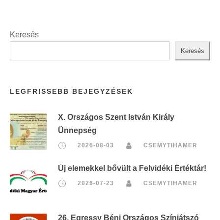
Keresés
Keresés
LEGFRISSEBB BEJEGYZÉSEK
X. Országos Szent István Király
Ünnepség
2026-08-03
CSEMYTIHAMER
Új elemekkel bővült a Felvidéki Értéktár!
2026-07-23
CSEMYTIHAMER
26. Egressy Béni Országos Színjátszó