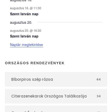
y
augusztus 16. @ 11:00
e
Szent István nap
augusztus 20.
k
augusztus 20. @ 16:30
n
Szent István nap
Naptár megtekintése
a
p
ORSZÁGOS RENDEZVÉNYEK
t
Bíborpiros szép rózsa
44
á
r
Citerazenekarok Országos Találkozója
34