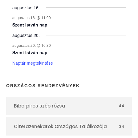
y
augusztus 16.
augusztus 16. @ 11:00
e
Szent István nap
augusztus 20.
k
augusztus 20. @ 16:30
n
Szent István nap
Naptár megtekintése
a
p
ORSZÁGOS RENDEZVÉNYEK
t
Bíborpiros szép rózsa
44
á
r
Citerazenekarok Országos Találkozója
34