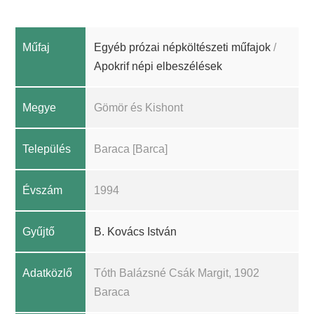
Műfaj
Egyéb prózai népköltészeti műfajok
/
Apokrif népi elbeszélések
Megye
Gömör és Kishont
Település
Baraca [Barca]
Évszám
1994
Gyűjtő
B. Kovács István
Adatközlő
Tóth Balázsné Csák Margit, 1902
Baraca