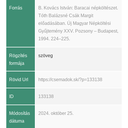
Forrás
B. Kovács István: Baracai népköltészet.
Tóth Balázsné Csák Margit
előadásában. Új Magyar Népköltési
Gyűjtemény XXV. Pozsony – Budapest,
1994. 224–225.
Rögzítés
szöveg
formája
Rövid Url
https://csemadok.sk/?p=133138
ID
133138
Módosítás
2024. október 25.
dátuma