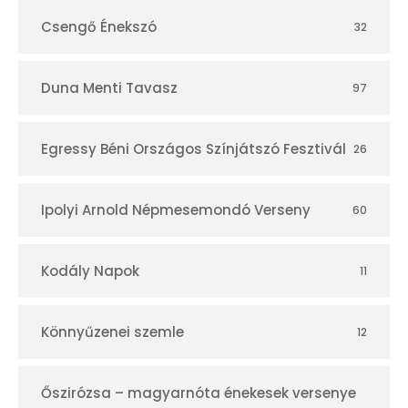
Csengő Énekszó
32
Duna Menti Tavasz
97
Egressy Béni Országos Színjátszó Fesztivál
26
Ipolyi Arnold Népmesemondó Verseny
60
Kodály Napok
11
Könnyűzenei szemle
12
Őszirózsa – magyarnóta énekesek versenye