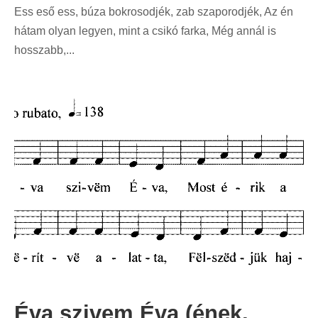
Ess eső ess, búza bokrosodjék, zab szaporodjék, Az én
hátam olyan legyen, mint a csikó farka, Még annál is
hosszabb,...
Éva szivem Éva (ének,