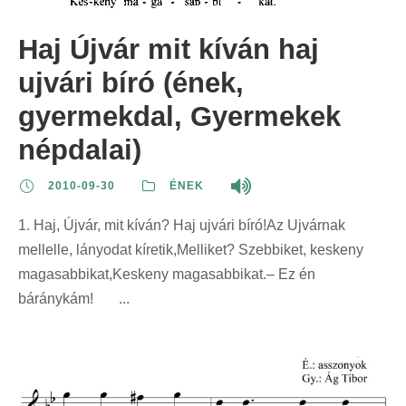
Haj Újvár mit kíván haj
ujvári bíró (ének,
gyermekdal, Gyermekek
népdalai)
2010-09-30
ÉNEK
1. Haj, Újvár, mit kíván? Haj ujvári bíró!Az Ujvárnak
mellelle, lányodat kíretik,Melliket? Szebbiket, keskeny
magasabbikat,Keskeny magasabbikat.– Ez én
báránykám! ...