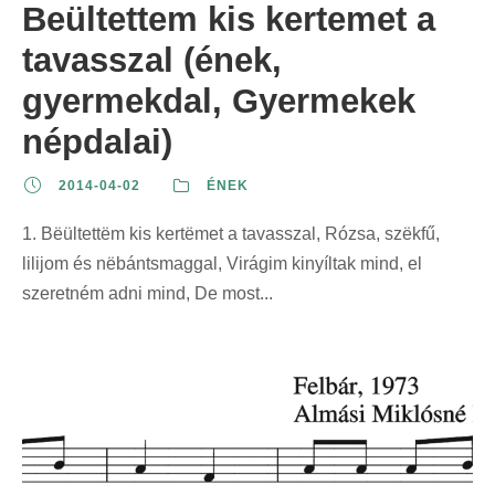
Beültettem kis kertemet a
tavasszal (ének,
gyermekdal, Gyermekek
népdalai)
2014-04-02
ÉNEK
1. Bëültettëm kis kertëmet a tavasszal, Rózsa, szëkfű,
lilijom és nëbántsmaggal, Virágim kinyíltak mind, el
szeretném adni mind, De most...