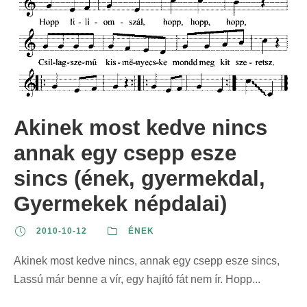
é
r
:
r
s
s
i
i
z
s
n
n
e
z
t
t
r
e
:
:
i
r
n
i
Akinek most kedve nincs
t
n
:
annak egy csepp esze
t
:
sincs (ének, gyermekdal,
Gyermekek népdalai)
2010-10-12
ÉNEK
Akinek most kedve nincs, annak egy csepp esze sincs,
Lassú már benne a vír, egy hajító fát nem ír. Hopp...