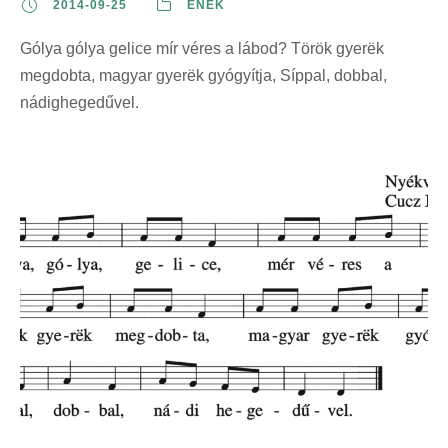
2014-09-25
ÉNEK
Gólya gólya gelice mír véres a lábod? Török gyerëk
megdobta, magyar gyerëk gyógyítja, Síppal, dobbal,
nádighegedűvel.