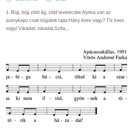
1. Bújj, bújj zöld ág, zöld levelecske,Nyitva van az
aranykapu csak bújjatok rajta.Hány éves vagy? Tíz éves
vagy! Váradat, váradat,Szita,...