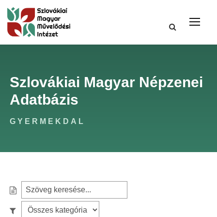
Szlovákiai Magyar Népzenei
Adatbázis
GYERMEKDAL
S
e
S
S
a