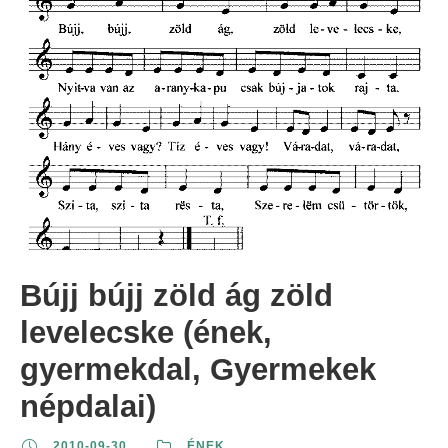
Bújj bújj zöld ág zöld
levelecske (ének,
gyermekdal, Gyermekek
népdalai)
2010-09-30
ÉNEK