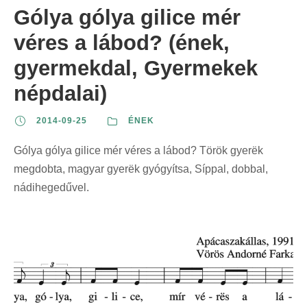
Gólya gólya gilice mér
véres a lábod? (ének,
gyermekdal, Gyermekek
népdalai)
2014-09-25
ÉNEK
Gólya gólya gilice mér véres a lábod? Török gyerëk
megdobta, magyar gyerëk gyógyítsa, Síppal, dobbal,
nádihegedűvel.