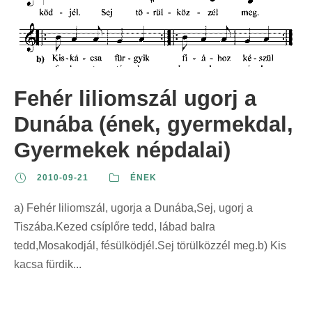
Fehér liliomszál ugorj a
Dunába (ének, gyermekdal,
Gyermekek népdalai)
2010-09-21
ÉNEK
a) Fehér liliomszál, ugorja a Dunába,Sej, ugorj a
Tiszába.Kezed csíplőre tedd, lábad balra
tedd,Mosakodjál, fésülködjél.Sej törülközzél meg.b) Kis
kacsa fürdik...