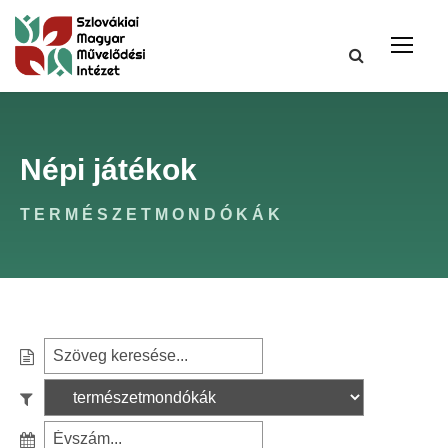
Népi játékok
TERMÉSZETMONDÓKÁK
S
e
S
a
z
r
S
ű