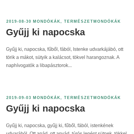
2019-08-30
MONDÓKÁK
,
TERMÉSZETMONDÓKÁK
Gyűjj ki napocska
Gyűjj ki, napocska, fűből, fából, Istenke udvarkájábó, ott
törik a mákot, sütyik a kalácsot, tökvel harangoznak. A
naphívogatók a libapásztorok...
2019-09-03
MONDÓKÁK
,
TERMÉSZETMONDÓKÁK
Gyűjj ki napocska
Gyűjj ki, napocska, gyűjj ki, fűből, fából, istenkének
udvarából. Ott apád, ott anyád, túrós lepént sütnek, tökkel