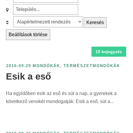
c
z
r
S
h
ű
é
z
f
r
B
Keresés
s
ű
o
é
e
k
r
Beállítások törlése
r
s
s
a
é
:
é
o
t
s
15 bejegyzés
v
r
e
t
s
o
g
e
2016-09-29
MONDÓKÁK
,
TERMÉSZETMONDÓKÁK
z
l
ó
l
Esik a eső
á
á
r
e
m
s
i
p
s
:
Ha egyidőben esik az eső és süt a nap, a gyerekek a
a
ü
z
következő versikét mondogatják: Esik a eső, süt a...
s
l
e
z
é
r
e
s
i
r
s
n