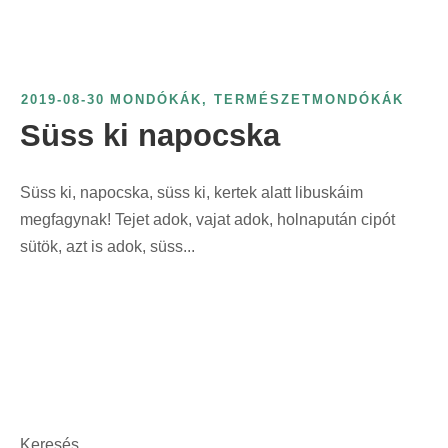
2019-08-30
MONDÓKÁK
,
TERMÉSZETMONDÓKÁK
Süss ki napocska
Süss ki, napocska, süss ki, kertek alatt libuskáim
megfagynak! Tejet adok, vajat adok, holnapután cipót
sütök, azt is adok, süss...
Keresés