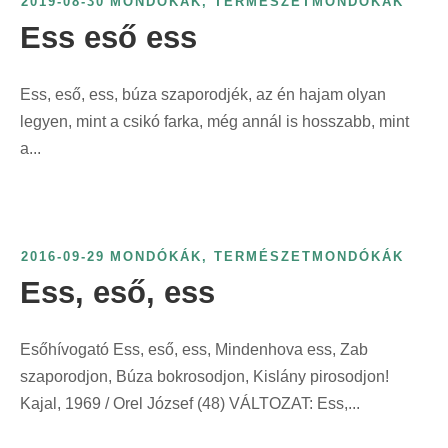
2019-08-30
MONDÓKÁK
,
TERMÉSZETMONDÓKÁK
i
z
t
Ess eső ess
n
e
:
t
r
:
i
Ess, eső, ess, búza szaporodjék, az én hajam olyan
n
legyen, mint a csikó farka, még annál is hosszabb, mint
t
a...
:
2016-09-29
MONDÓKÁK
,
TERMÉSZETMONDÓKÁK
Ess, eső, ess
Esőhívogató Ess, eső, ess, Mindenhova ess, Zab
szaporodjon, Búza bokrosodjon, Kislány pirosodjon!
Kajal, 1969 / Orel József (48) VÁLTOZAT: Ess,...