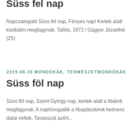
Süss fel nap
Napcsalogató Süss fel nap, Fényes nap! Kertek alatt
kislibáim megfagynak. Tallós, 1972 / Gágyor Józsefné
(25)
2019-08-30
MONDÓKÁK
,
TERMÉSZETMONDÓKÁK
Süss föl nap
Süss föl nap, Szent György nap, kertek alatt a libáink
megfagynak. A naphívogatók a libapásztorok kedvenc
dalai voltak. Tavasszal azért...