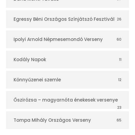
Egressy Béni Országos Színjátszó Fesztivál
26
Ipolyi Arnold Népmesemondó Verseny
60
Kodály Napok
11
Könnyűzenei szemle
12
Őszirózsa – magyarnóta énekesek versenye
23
Tompa Mihály Országos Verseny
65