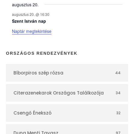
augusztus 20.
k
augusztus 20. @ 16:30
n
Szent István nap
Naptár megtekintése
a
p
ORSZÁGOS RENDEZVÉNYEK
t
Bíborpiros szép rózsa
44
á
r
Citerazenekarok Országos Találkozója
34
Csengő Énekszó
32
Duna Menti Tavasz
97