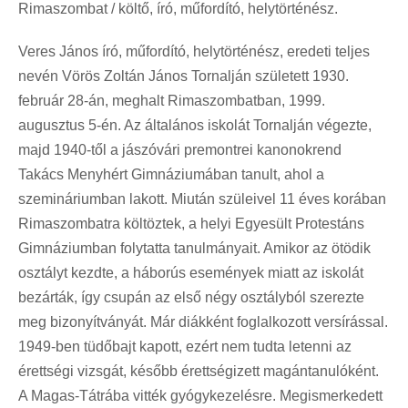
Rimaszombat / költő, író, műfordító, helytörténész.
Veres János író, műfordító, helytörténész, eredeti teljes
nevén Vörös Zoltán János Tornalján született 1930.
február 28-án, meghalt Rimaszombatban, 1999.
augusztus 5-én. Az általános iskolát Tornalján végezte,
majd 1940-től a jászóvári premontrei kanonokrend
Takács Menyhért Gimnáziumában tanult, ahol a
szemináriumban lakott. Miután szüleivel 11 éves korában
Rimaszombatra költöztek, a helyi Egyesült Protestáns
Gimnáziumban folytatta tanulmányait. Amikor az ötödik
osztályt kezdte, a háborús események miatt az iskolát
bezárták, így csupán az első négy osztályból szerezte
meg bizonyítványát. Már diákként foglalkozott versírással.
1949-ben tüdőbajt kapott, ezért nem tudta letenni az
érettségi vizsgát, később érettségizett magántanulóként.
A Magas-Tátrába vitték gyógykezelésre. Megismerkedett