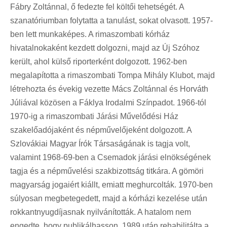
Fábry Zoltánnal, ő fedezte fel költői tehetségét. A
szanatóriumban folytatta a tanulást, sokat olvasott. 1957-
ben lett munkaképes. A rimaszombati kórház
hivatalnokaként kezdett dolgozni, majd az Új Szóhoz
került, ahol külső riporterként dolgozott. 1962-ben
megalapította a rimaszombati Tompa Mihály Klubot, majd
létrehozta és évekig vezette Mács Zoltánnal és Horváth
Júliával közösen a Fáklya Irodalmi Színpadot. 1966-tól
1970-ig a rimaszombati Járási Művelődési Ház
szakelőadójaként és népművelőjeként dolgozott. A
Szlovákiai Magyar Írók Társaságának is tagja volt,
valamint 1968-69-ben a Csemadok járási elnökségének
tagja és a népművelési szakbizottság titkára. A gömöri
magyarság jogaiért kiállt, emiatt meghurcolták. 1970-ben
súlyosan megbetegedett, majd a kórházi kezelése után
rokkantnyugdíjasnak nyilvánították. A hatalom nem
engedte, hogy publikálhasson, 1989 után rehabilitálta a