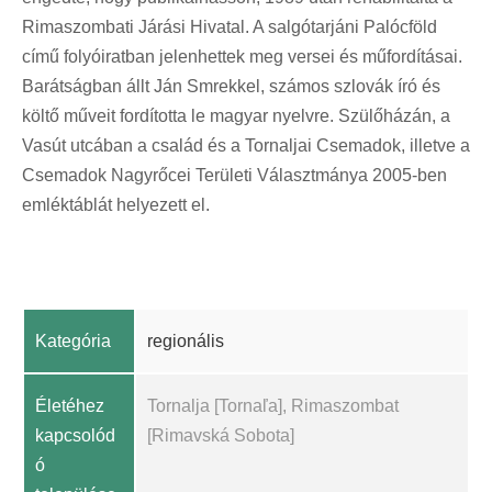
Rimaszombati Járási Hivatal. A salgótarjáni Palócföld
című folyóiratban jelenhettek meg versei és műfordításai.
Barátságban állt Ján Smrekkel, számos szlovák író és
költő műveit fordította le magyar nyelvre. Szülőházán, a
Vasút utcában a család és a Tornaljai Csemadok, illetve a
Csemadok Nagyrőcei Területi Választmánya 2005-ben
emléktáblát helyezett el.
Kategória
regionális
Életéhez
Tornalja [Tornaľa], Rimaszombat
kapcsolód
[Rimavská Sobota]
ó