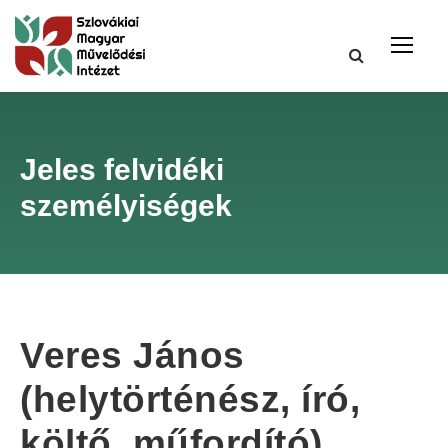
Jeles felvidéki
személyiségek
Veres János
(helytörténész, író,
költő, műfordító)