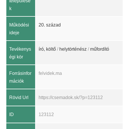
települése
k
Működési
20. század
ideje
Tevékenys
író, költő
/
helytörténész
/
műfordító
égi kör
Forrásinfor
felvidek.ma
mációk
Rövid Url
https://csemadok.sk/?p=123112
ID
123112