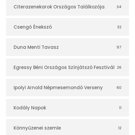
r
Citerazenekarok Országos Találkozója
34
Csengő Énekszó
32
Duna Menti Tavasz
97
Egressy Béni Országos Színjátszó Fesztivál
26
Ipolyi Arnold Népmesemondó Verseny
60
Kodály Napok
11
Könnyűzenei szemle
12