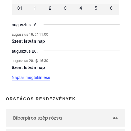
31
1
2
3
4
5
6
n
y
augusztus 16.
augusztus 16. @ 11:00
e
Szent István nap
augusztus 20.
k
augusztus 20. @ 16:30
n
Szent István nap
Naptár megtekintése
a
p
ORSZÁGOS RENDEZVÉNYEK
t
Bíborpiros szép rózsa
44
á