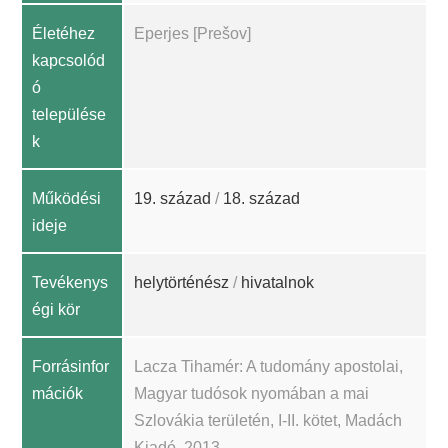
Életéhez
Eperjes [Prešov]
kapcsolód
ó
települése
k
Működési
19. század
/
18. század
ideje
Tevékenys
helytörténész
/
hivatalnok
égi kör
Forrásinfor
Lacza Tihamér: A tudomány apostolai,
mációk
Magyar tudósok nyomában a mai
Szlovákia területén, I-II. kötet, Madách
Kiadó, 2013