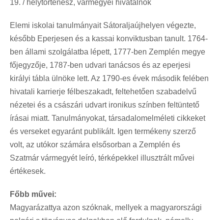
19. / helytörténész, vármegyei hivatalnok
Elemi iskolai tanulmányait Sátoraljaújhelyen végezte,
később Eperjesen és a kassai konviktusban tanult. 1764-
ben állami szolgálatba lépett, 1777-ben Zemplén megye
főjegyzője, 1787-ben udvari tanácsos és az eperjesi
királyi tábla ülnöke lett. Az 1790-es évek második felében
hivatali karrierje félbeszakadt, feltehetően szabadelvű
nézetei és a császári udvart ironikus színben feltüntető
írásai miatt. Tanulmányokat, társadalomelméleti cikkeket
és verseket egyaránt publikált. Igen termékeny szerző
volt, az utókor számára elsősorban a Zemplén és
Szatmár vármegyét leíró, térképekkel illusztrált művei
értékesek.
Főbb művei:
Magyarázattya azon szóknak, mellyek a magyarországi