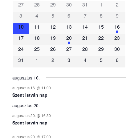
s
27
28
29
30
31
1
2
3
4
5
6
7
8
9
e
10
11
12
13
14
15
16
m
17
18
19
20
21
22
23
é
24
25
26
27
28
29
30
31
1
2
3
4
5
6
n
y
augusztus 16.
augusztus 16. @ 11:00
e
Szent István nap
augusztus 20.
k
augusztus 20. @ 16:30
n
Szent István nap
augusztus 20. @ 17:00