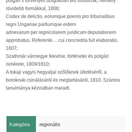
polgári s törvényes dolgokban elő fordulnak, némelly
rövidebb formákkal, 1806;
Codex de delictis, eorumque poenis pro tribunalibus
regni Ungariae partiumque eidem
adnexarum per regnicolarem juridicam deputationem
approbatus. Referente… cui concredita fuit elaboratio,
1807;
Szathmár vármegye fekvése, történetei és polgári
ismérete, 1809/1810;
A tokaji vagyis hegyaljai szőlőknek ültetéséről, a
boroknak csinálásáról és megtartásáról, 1810. Számos
tanulmánya kéziratban maradt.
Kategória
regionális