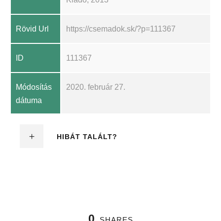
Rövid Url
https://csemadok.sk/?p=111367
ID
111367
Módosítás
2020. február 27.
dátuma
HIBÁT TALÁLT?
0
SHARES