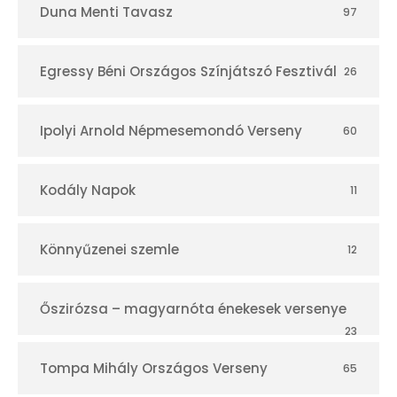
Duna Menti Tavasz
97
Egressy Béni Országos Színjátszó Fesztivál
26
Ipolyi Arnold Népmesemondó Verseny
60
Kodály Napok
11
Könnyűzenei szemle
12
Őszirózsa – magyarnóta énekesek versenye
23
Tompa Mihály Országos Verseny
65