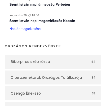
a
Szent István napi ünnepség Perbetén
p
augusztus 20. @ 18:00
Szent István-napi megemlékezés Kassán
t
Naptár megtekintése
á
r
ORSZÁGOS RENDEZVÉNYEK
Bíborpiros szép rózsa
44
Citerazenekarok Országos Találkozója
34
Csengő Énekszó
32