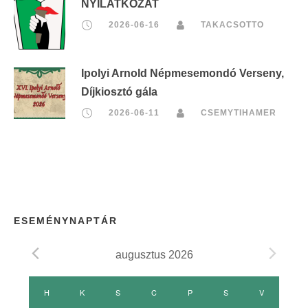
NYILATKOZAT
2026-06-16
TAKACSOTTO
Ipolyi Arnold Népmesemondó Verseny,
Díjkiosztó gála
2026-06-11
CSEMYTIHAMER
ESEMÉNYNAPTÁR
augusztus 2026
E
H
HÉTFŐ
K
KEDD
S
SZERDA
C
CSÜTÖRTÖK
P
PÉNTEK
S
SZOMBAT
V
VASÁRNAP