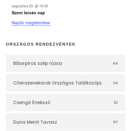
k
augusztus 20. @ 16:30
n
Szent István nap
Naptár megtekintése
a
p
ORSZÁGOS RENDEZVÉNYEK
t
Bíborpiros szép rózsa
44
á
r
Citerazenekarok Országos Találkozója
34
Csengő Énekszó
32
Duna Menti Tavasz
97