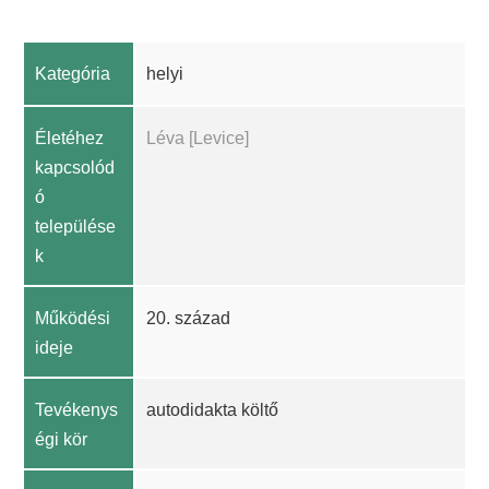
Kategória
helyi
Életéhez
Léva [Levice]
kapcsolód
ó
települése
k
Működési
20. század
ideje
Tevékenys
autodidakta költő
égi kör