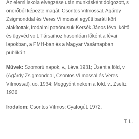
Az elemi iskola elvégzése után munkásként dolgozott, s
önerőből képezte magát. Csontos Vilmossal, Agárdy
Zsigmonddal és Veres Vilmossal együtt baráti kört
alakítottak, irodalmi patrónusuk Kersék János lévai költő
és ügyvéd volt. Társaihoz hasonlóan főként a lévai
lapokban, a PMH-ban és a Magyar Vasárnapban
publikált.
Művek:
Szomorú napok, v., Léva 1931; Üzent a föld, v.
(Agárdy Zsigmonddal, Csontos Vilmossal és Veres
Vilmossal), uo. 1934; Meggyónt nekem a föld, v., Zseliz
1936.
Irodalom:
Csontos Vilmos: Gyalogút, 1972.
T. L.