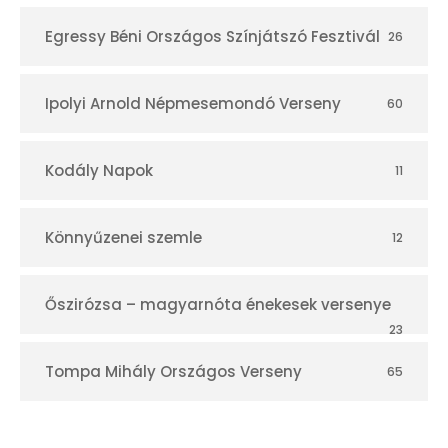
Egressy Béni Országos Színjátszó Fesztivál
26
Ipolyi Arnold Népmesemondó Verseny
60
Kodály Napok
11
Könnyűzenei szemle
12
Őszirózsa – magyarnóta énekesek versenye
23
Tompa Mihály Országos Verseny
65