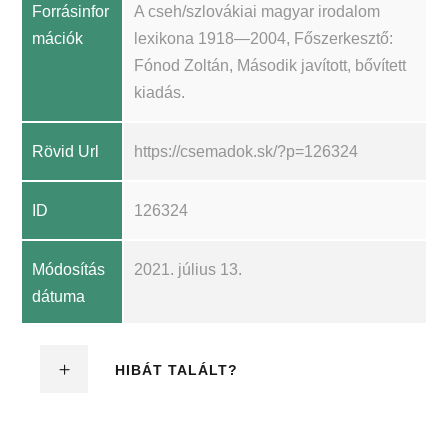
Forrásinfor
A cseh/szlovákiai magyar irodalom
mációk
lexikona 1918—2004, Főszerkesztő:
Fónod Zoltán, Második javított, bővített
kiadás.
Rövid Url
https://csemadok.sk/?p=126324
ID
126324
Módosítás
2021. július 13.
dátuma
HIBÁT TALÁLT?