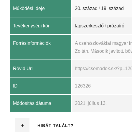
Működési ideje
20. század
/
19. század
Tevékenységi kör
lapszerkesztő
/
prózaíró
Forrásinformációk
A cseh/szlovákiai magyar 
Zoltán, Második javított, bőv
Rövid Url
https://csemadok.sk/?p=12
ID
126326
Módosítás dátuma
2021. július 13.
HIBÁT TALÁLT?