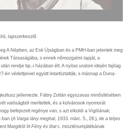
aíró, lapszerkesztő
 főleg A Népben, az Esti Újságban és a PMH-ban jelentek meg
tvérek Társaságába, s ennek nőmozgalmi lapját, a
n rendje bp.-i házában élt. A nyilas uralom idején fajilag
27-én védettjeivel együtt letartóztatták, s másnap a Duna-
ságkultusz jellemezte. Fábry Zoltán egyszavas minősítésében
rét valóságból merítettek, és a külvárosok nyomorát
hogy befejezett regénye van, s azt elküldi a Vigiliának;
-ban (
A
Varga lány meghal,
1933. márc. 5., 28.), de a teljes
nt Margitról írt
Fény és illat
c. misztériumjátékának