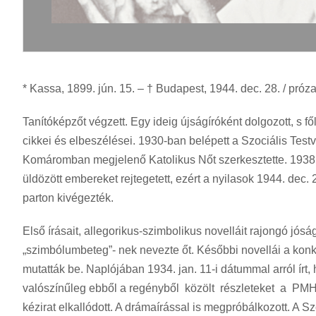
* Kassa, 1899. jún. 15. – † Budapest, 1944. dec. 28. / próz
Tanítóképzőt végzett. Egy ideig újságíróként dolgozott, s
cikkei és elbeszélései. 1930-ban belépett a Szociális Tes
Komáromban megjelenő Katolikus Nőt szerkesztette. 1938 utá
üldözött embereket rejtegetett, ezért a nyilasok 1944. dec. 
parton kivégezték.
Első írásait, allegorikus-szimbolikus novelláit rajongó jó
„szimbólumbeteg”- nek nevezte őt. Későbbi novellái a konk
mutatták be. Naplójában 1934. jan. 11-i dátummal arról írt, 
valószínűleg ebből a regényből közölt részleteket a PMH
kézirat elkallódott. A drámaírással is megpróbálkozott. A Sze