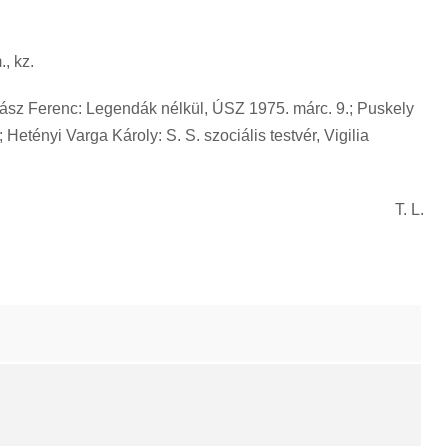
, kz.
dász Ferenc: Legendák nélkül, ÚSZ 1975. márc. 9.; Puskely
 Hetényi Varga Károly: S. S. szociális testvér, Vigilia
T. L.