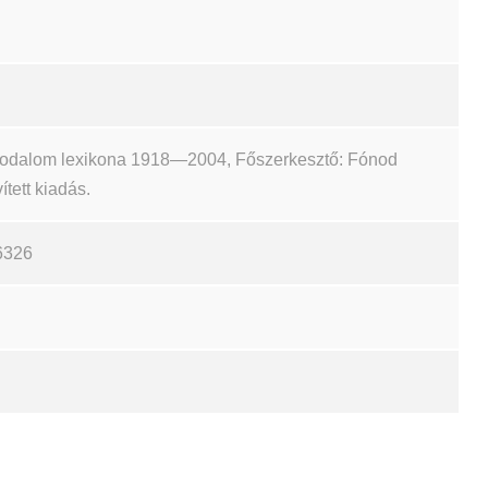
irodalom lexikona 1918—2004, Főszerkesztő: Fónod
ített kiadás.
6326