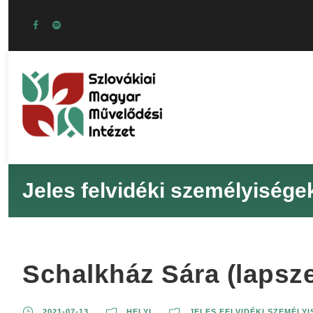
Jeles felvidéki személyisége
Schalkház Sára (lapsze
2021-07-13
HELYI
JELES FELVIDÉKI SZEMÉLY