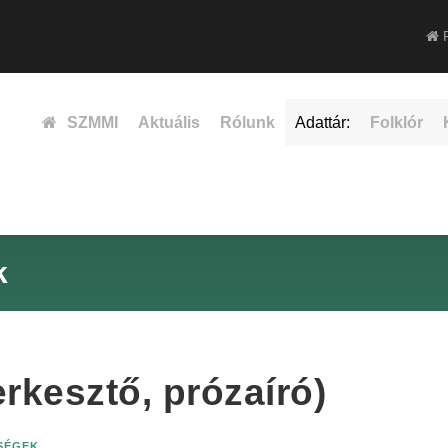
F
SZMMI
Aktuális
Rólunk
Adattár:
Folklór
k
rkesztő, prózaíró)
ISÉGEK