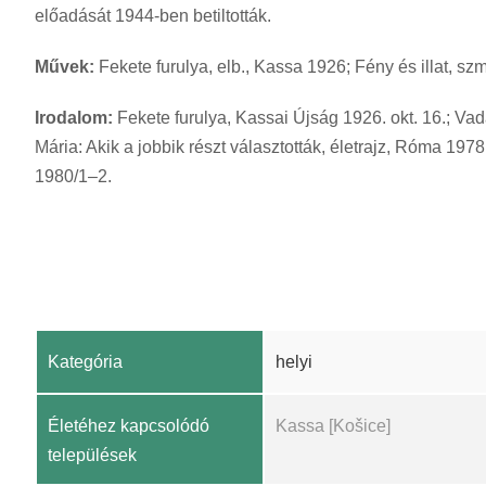
előadását 1944-ben betiltották.
Művek:
Fekete furulya, elb., Kassa 1926; Fény és illat, szm.
Irodalom:
Fekete furulya, Kassai Újság 1926. okt. 16.; Va
Mária: Akik a jobbik részt választották, életrajz, Róma 1978;
1980/1–2.
Kategória
helyi
Életéhez kapcsolódó
Kassa [Košice]
települések