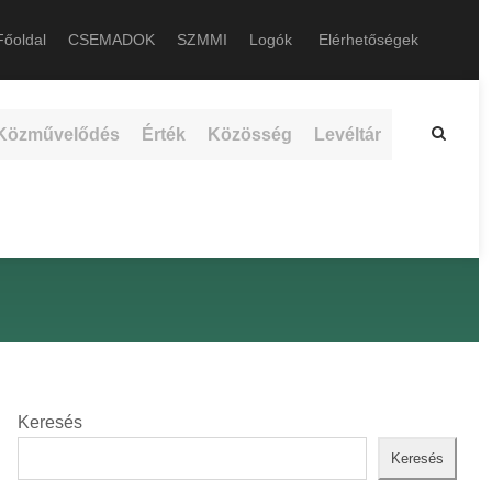
őoldal
CSEMADOK
SZMMI
Logók
Elérhetőségek
Közművelődés
Érték
Közösség
Levéltár
Keresés
Keresés