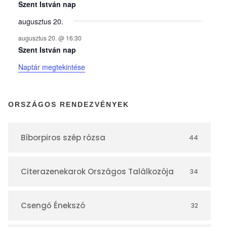
y
Szent István nap
augusztus 20.
e
augusztus 20. @ 16:30
Szent István nap
k
Naptár megtekintése
n
ORSZÁGOS RENDEZVÉNYEK
a
Bíborpiros szép rózsa
44
p
Citerazenekarok Országos Találkozója
34
t
á
Csengő Énekszó
32