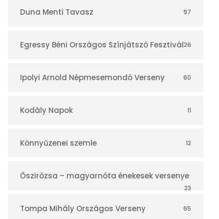
r
Duna Menti Tavasz
97
Egressy Béni Országos Színjátszó Fesztivál
26
Ipolyi Arnold Népmesemondó Verseny
60
Kodály Napok
11
Könnyűzenei szemle
12
Őszirózsa – magyarnóta énekesek versenye
23
Tompa Mihály Országos Verseny
65