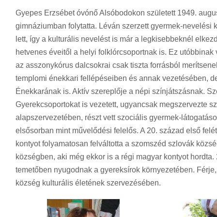
Gyepes Erzsébet óvónő Alsóbodokon született 1949. augusz
gimnáziumban folytatta. Léván szerzett gyermek-nevelési 
lett, így a kulturális nevelést is már a legkisebbeknél elke
hetvenes éveitől a helyi folklórcsoportnak is. Ez utóbbinak 
az asszonykórus dalcsokrai csak tiszta forrásból merítsenek.
templomi énekkari fellépéseiben és annak vezetésében, de
Énekkarának is. Aktív szereplője a népi színjátszásnak. Sz
Gyerekcsoportokat is vezetett, ugyancsak megszervezte szí
alapszervezetében, részt vett szociális gyermek-látogatásokb
elsősorban mint művelődési felelős. A 20. század első felé
kontyot folyamatosan felváltotta a szomszéd szlovák községe
községben, aki még ekkor is a régi magyar kontyot hordta.
temetőben nyugodnak a gyereksírok környezetében. Férje, 
község kulturális életének szervezésében.