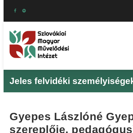
Jeles felvidéki személyisége
Gyepes Lászlóné Gyepe
szereplője, pedagógus