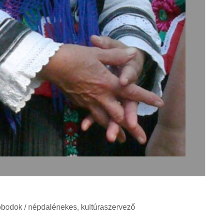
sóbodok / népdalénekes, kultúraszervező