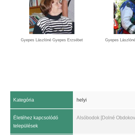
Gyepes Lászlóné Gyepes Erzsébet
Gyepes Lászlón
Kategória
helyi
Életéhez kapcsolódó
Alsóbodok [Dolné Obdokov
települések