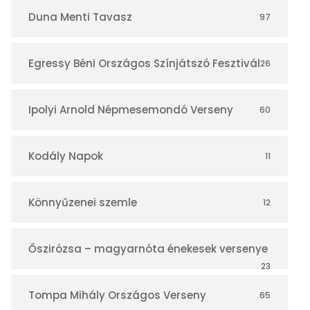
r
Duna Menti Tavasz
97
Egressy Béni Országos Színjátszó Fesztivál
26
Ipolyi Arnold Népmesemondó Verseny
60
Kodály Napok
11
Könnyűzenei szemle
12
Őszirózsa – magyarnóta énekesek versenye
23
Tompa Mihály Országos Verseny
65