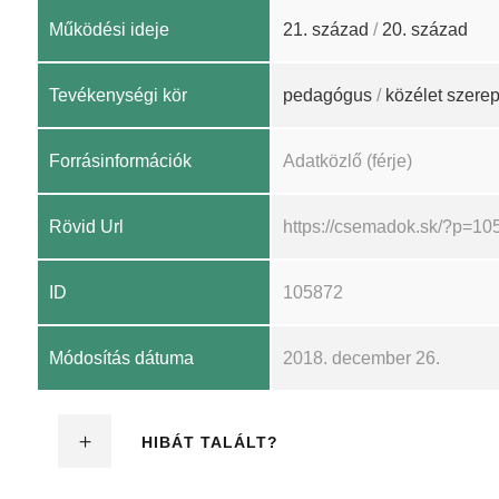
Működési ideje
21. század
/
20. század
Tevékenységi kör
pedagógus
/
közélet szerep
Forrásinformációk
Adatközlő (férje)
Rövid Url
https://csemadok.sk/?p=10
ID
105872
Módosítás dátuma
2018. december 26.
HIBÁT TALÁLT?