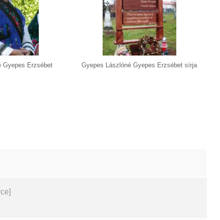
é Gyepes Erzsébet
Gyepes Lászlóné Gyepes Erzsébet sírja
ce]