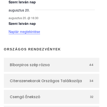
y
Szent István nap
augusztus 20.
e
augusztus 20. @ 16:30
Szent István nap
k
Naptár megtekintése
n
ORSZÁGOS RENDEZVÉNYEK
a
Bíborpiros szép rózsa
44
p
Citerazenekarok Országos Találkozója
34
t
á
Csengő Énekszó
32