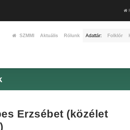
F
SZMMI
Aktuális
Rólunk
Adattár:
Folklór
k
s Erzsébet (közélet
)