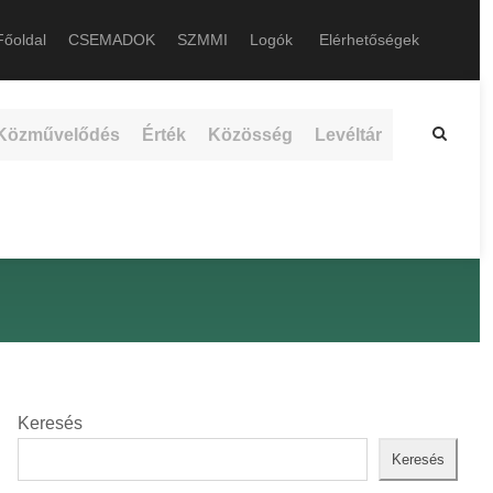
őoldal
CSEMADOK
SZMMI
Logók
Elérhetőségek
Közművelődés
Érték
Közösség
Levéltár
Keresés
Keresés