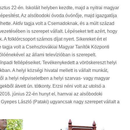
tus 22-én. Iskoláit helyben kezdte, majd a nyitrai magyar
képesítést. Az alsóbodoki óvoda óvónője, majd igazgatója
zdhette. Aktív tagja volt a Csemadoknak, és a múlt század
vezetésében is szerepet vállalt. Lépéseket tett azért, hogy
 A folklórcsoport számos díjat nyert. Sikereket ért el
 tagja volt a Csehszlovákiai Magyar Tanítók Központi
ólóénekével az állami televízióban is szerepelt.
npadi fellépéseiket. Tevékenykedett a vöröskereszt helyi
an. A helyi községi hivatal mellett is vállalt munkát,
től a helyi népviseletben a helyi szarvas- vagy magyar
kből átvett ún. tótkonty. Erzsi néni volt az utolsó a
 2016. június 22-én hunyt el, hamvai az alsóbodoki
Gyepes László (Pataki) ugyancsak nagy szerepet vállalt a