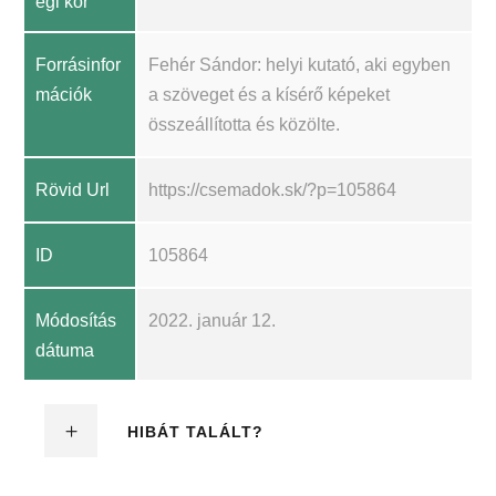
égi kör
Forrásinfor
Fehér Sándor: helyi kutató, aki egyben
mációk
a szöveget és a kísérő képeket
összeállította és közölte.
Rövid Url
https://csemadok.sk/?p=105864
ID
105864
Módosítás
2022. január 12.
dátuma
HIBÁT TALÁLT?