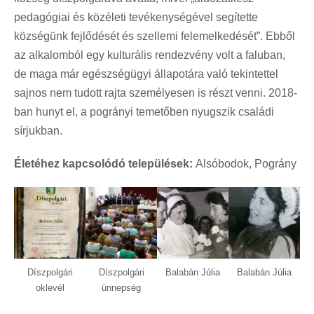
pedagógiai és közéleti tevékenységével segítette
községünk fejlődését és szellemi felemelkedését”. Ebből
az alkalomból egy kulturális rendezvény volt a faluban,
de maga már egészségügyi állapotára való tekintettel
sajnos nem tudott rajta személyesen is részt venni. 2018-
ban hunyt el, a pogrányi temetőben nyugszik családi
sírjukban.
Életéhez kapcsolódó települések:
Alsóbodok, Pográny
Díszpolgári
Díszpolgári
Balabán Júlia
Balabán Júlia
oklevél
ünnepség