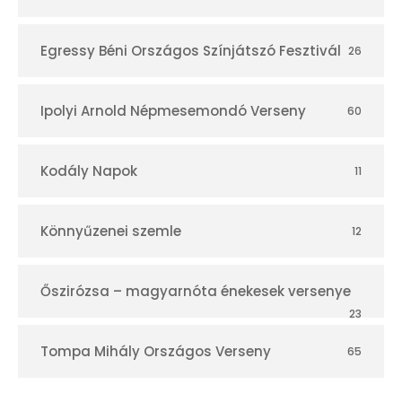
Egressy Béni Országos Színjátszó Fesztivál
26
Ipolyi Arnold Népmesemondó Verseny
60
Kodály Napok
11
Könnyűzenei szemle
12
Őszirózsa – magyarnóta énekesek versenye
23
Tompa Mihály Országos Verseny
65