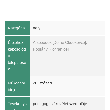
Kategória
helyi
Életéhez
Alsóbodok [Dolné Obdokovce],
kapcsolód
Pográny [Pohranice]
ó
települése
k
Működési
20. század
ideje
Tevékenys
pedagógus
/
közélet szereplője