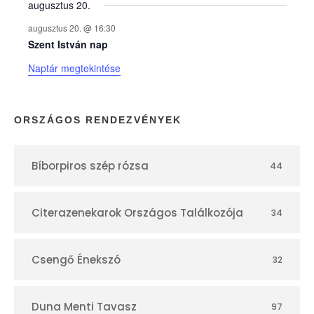
augusztus 20.
k
augusztus 20. @ 16:30
n
Szent István nap
Naptár megtekintése
a
p
ORSZÁGOS RENDEZVÉNYEK
t
Bíborpiros szép rózsa
44
á
r
Citerazenekarok Országos Találkozója
34
Csengő Énekszó
32
Duna Menti Tavasz
97