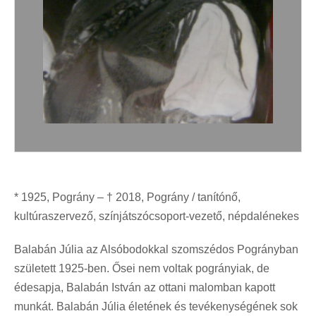
* 1925, Pográny – † 2018, Pográny / tanítónő,
kultúraszervező, színjátszócsoport-vezető, népdalénekes
Balabán Júlia az Alsóbodokkal szomszédos Pogrányban
született 1925-ben. Ősei nem voltak pogrányiak, de
édesapja, Balabán István az ottani malomban kapott
munkát. Balabán Júlia életének és tevékenységének sok