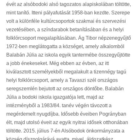
évét az alsóbodoki alsó tagozatos alapiskolában töltötte,
mint tanító. Itteni pályafutását 1958-ban kezdte. Szerepe
volt a különféle kultúrcsoportok szakmai és szervezési
vezetésében, a színdarabok betanításában és a helyi
folklórcsoport megalapításában. Ág Tibor népzenegyűjtő
1972-ben meglátogatta a községet, amely alkalomból
Balabán Júlia az iskola egyik tantermébe összegyűjtötte
a jobb énekeseket. Még ebben az évben, az itt
kiválasztott személyekből megalakult a tizennégy tagú
helyi folklórcsoport, amely a Tavaszi szél országos
seregszemlén bejutott az országos döntőbe. Balabán
Júlia a bodoki iskola igazgatója lett, majd az
intézményből a 1983/84. tanév végén távozott a
megérdemelt nyugdíjba. Idősebb éveiben Pogrányban
élt, majd utolsó éveit az egyik nyitrai idősek otthonában
töltötte. 2015. július 7-én Alsóbodok önkormányzata a
község díszpolgárává avatta, mivel „áldozatkész