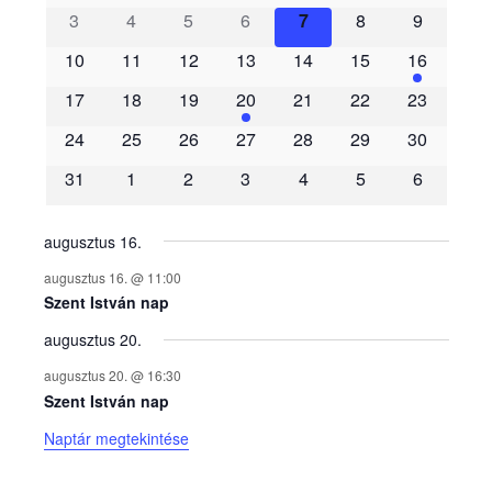
3
4
5
6
7
8
9
e
10
11
12
13
14
15
16
m
17
18
19
20
21
22
23
é
24
25
26
27
28
29
30
31
1
2
3
4
5
6
n
y
augusztus 16.
augusztus 16. @ 11:00
e
Szent István nap
augusztus 20.
k
augusztus 20. @ 16:30
n
Szent István nap
Naptár megtekintése
a