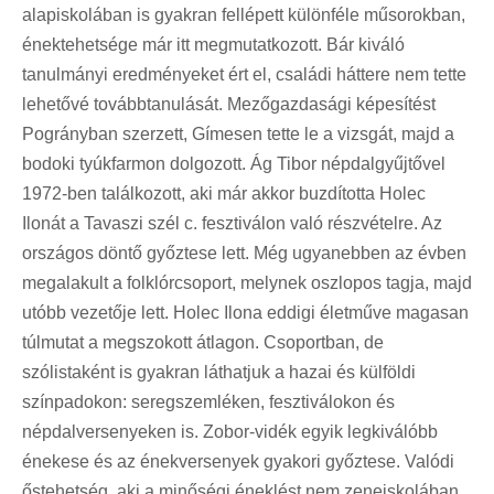
alapiskolában is gyakran fellépett különféle műsorokban,
énektehetsége már itt megmutatkozott. Bár kiváló
tanulmányi eredményeket ért el, családi háttere nem tette
lehetővé továbbtanulását. Mezőgazdasági képesítést
Pogrányban szerzett, Gímesen tette le a vizsgát, majd a
bodoki tyúkfarmon dolgozott. Ág Tibor népdalgyűjtővel
1972-ben találkozott, aki már akkor buzdította Holec
Ilonát a Tavaszi szél c. fesztiválon való részvételre. Az
országos döntő győztese lett. Még ugyanebben az évben
megalakult a folklórcsoport, melynek oszlopos tagja, majd
utóbb vezetője lett. Holec Ilona eddigi életműve magasan
túlmutat a megszokott átlagon. Csoportban, de
szólistaként is gyakran láthatjuk a hazai és külföldi
színpadokon: seregszemléken, fesztiválokon és
népdalversenyeken is. Zobor-vidék egyik legkiválóbb
énekese és az énekversenyek gyakori győztese. Valódi
őstehetség, aki a minőségi éneklést nem zeneiskolában