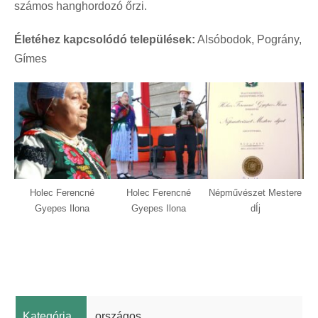
számos hanghordozó őrzi.
Életéhez kapcsolódó települések:
Alsóbodok, Pográny,
Gímes
Holec Ferencné
Holec Ferencné
Népművészet Mestere
Gyepes Ilona
Gyepes Ilona
dÍj
Kategória
országos