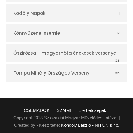
Kodály Napok
11
Könnyűzenei szemle
12
Őszirózsa – magyarnóta énekesek versenye
23
Tompa Mihály Országos Verseny
65
CSEMADOK
|
SZMMI
|
Elérhetőségek
Copyright 2018 Szlovákiai Magyar Művelődési Intézet |
Created by - Készítette:
Konkoly László - NITON s.r.o.