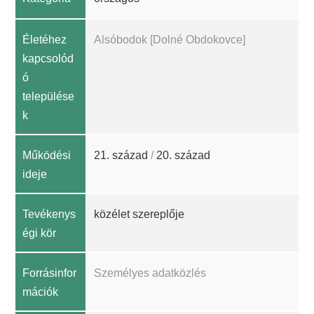
Életéhez
Alsóbodok [Dolné Obdokovce]
kapcsolód
ó
települése
k
Működési
21. század
/
20. század
ideje
Tevékenys
közélet szereplője
égi kör
Forrásinfor
Személyes adatközlés
mációk