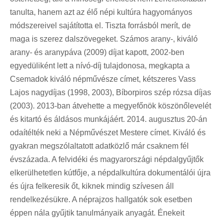
tanulta, hanem azt az élő népi kultúra hagyományos
módszereivel sajátította el. Tiszta forrásból merít, de
maga is szerez dalszövegeket. Számos arany-, kiváló
arany- és aranypáva (2009) díjat kapott, 2002-ben
egyedüliként lett a nívó-díj tulajdonosa, megkapta a
Csemadok kiváló népművésze címet, kétszeres Vass
Lajos nagydíjas (1998, 2003), Bíborpiros szép rózsa díjas
(2003). 2013-ban átvehette a megyefőnök köszönőlevelét
és kitartó és áldásos munkájáért. 2014. augusztus 20-án
odaítélték neki a Népművészet Mestere címet. Kiváló és
gyakran megszólaltatott adatközlő már csaknem fél
évszázada. A felvidéki és magyarországi népdalgyűjtők
elkerülhetetlen kútfője, a népdalkultúra dokumentálói újra
és újra felkeresik őt, kiknek mindig szívesen áll
rendelkezésükre. A néprajzos hallgatók sok esetben
éppen nála gyűjtik tanulmányaik anyagát. Énekeit