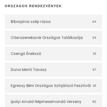
p
ORSZÁGOS RENDEZVÉNYEK
t
Bíborpiros szép rózsa
44
á
r
Citerazenekarok Országos Találkozója
34
Csengő Énekszó
32
Duna Menti Tavasz
97
Egressy Béni Országos Színjátszó Fesztivál
26
Ipolyi Arnold Népmesemondó Verseny
60