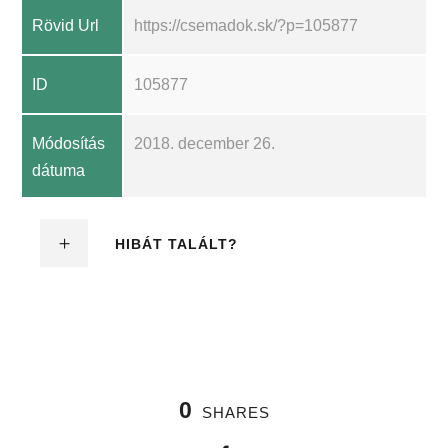
Rövid Url
https://csemadok.sk/?p=105877
ID
105877
Módosítás
2018. december 26.
dátuma
HIBÁT TALÁLT?
0
SHARES