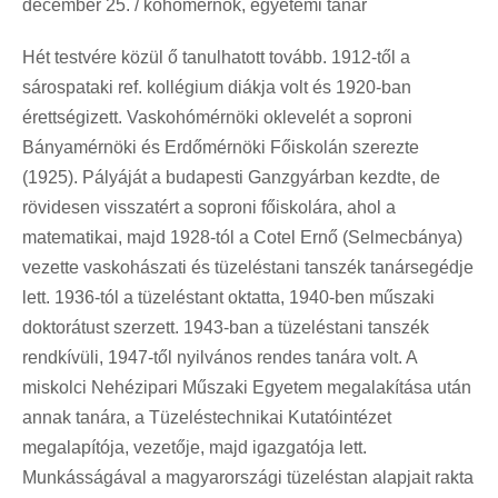
december 25. / kohómérnök, egyetemi tanár
Hét testvére közül ő tanulhatott tovább. 1912-től a
sárospataki ref. kollégium diákja volt és 1920-ban
érettségizett. Vaskohómérnöki oklevelét a soproni
Bányamérnöki és Erdőmérnöki Főiskolán szerezte
(1925). Pályáját a budapesti Ganzgyárban kezdte, de
rövidesen visszatért a soproni főiskolára, ahol a
matematikai, majd 1928-tól a Cotel Ernő (Selmecbánya)
vezette vaskohászati és tüzeléstani tanszék tanársegédje
lett. 1936-tól a tüzeléstant oktatta, 1940-ben műszaki
doktorátust szerzett. 1943-ban a tüzeléstani tanszék
rendkívüli, 1947-től nyilvános rendes tanára volt. A
miskolci Nehézipari Műszaki Egyetem megalakítása után
annak tanára, a Tüzeléstechnikai Kutatóintézet
megalapítója, vezetője, majd igazgatója lett.
Munkásságával a magyarországi tüzeléstan alapjait rakta