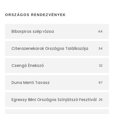
a
p
ORSZÁGOS RENDEZVÉNYEK
t
Bíborpiros szép rózsa
44
á
r
Citerazenekarok Országos Találkozója
34
Csengő Énekszó
32
Duna Menti Tavasz
97
Egressy Béni Országos Színjátszó Fesztivál
26