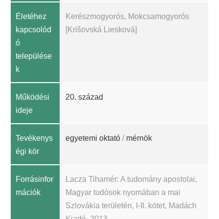
Életéhez
Kerészmogyorós, Mokcsamogyorós
kapcsolód
[Krišovská Liesková]
ó
települése
k
Működési
20. század
ideje
Tevékenys
egyetemi oktató
/
mérnök
égi kör
Forrásinfor
Lacza Tihamér: A tudomány apostolai,
mációk
Magyar tudósok nyomában a mai
Szlovákia területén, I-II. kötet, Madách
Kiadó, 2013