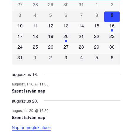
s
27
28
29
30
31
1
2
3
4
5
6
7
8
9
e
10
11
12
13
14
15
16
m
17
18
19
20
21
22
23
é
24
25
26
27
28
29
30
31
1
2
3
4
5
6
n
y
augusztus 16.
augusztus 16. @ 11:00
e
Szent István nap
augusztus 20.
k
augusztus 20. @ 16:30
n
Szent István nap
Naptár megtekintése