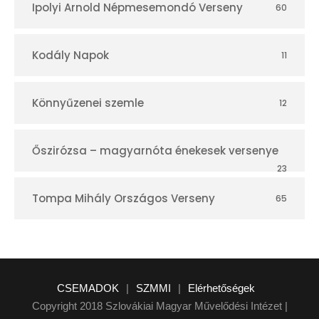
Ipolyi Arnold Népmesemondó Verseny
60
Kodály Napok
11
Könnyűzenei szemle
12
Őszirózsa – magyarnóta énekesek versenye
23
Tompa Mihály Országos Verseny
65
CSEMADOK
|
SZMMI
|
Elérhetőségek
Copyright 2018 Szlovákiai Magyar Művelődési Intézet |