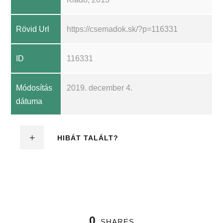
Rövid Url
https://csemadok.sk/?p=116331
ID
116331
Módosítás
2019. december 4.
dátuma
HIBÁT TALÁLT?
0
SHARES