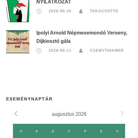
NYILATKOZAT
2026-06-16
TAKACSOTTO
Ipolyi Arnold Népmesemondó Verseny,
Díjkiosztó gála
2026-06-11
CSEMYTIHAMER
ESEMÉNYNAPTÁR
augusztus 2026
E
H
HÉTFŐ
K
KEDD
S
SZERDA
C
CSÜTÖRTÖK
P
PÉNTEK
S
SZOMBAT
V
VASÁRNAP