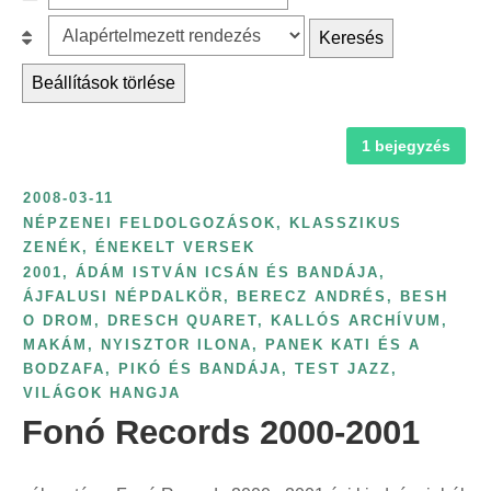
c
z
r
B
Keresés
h
ű
é
e
f
r
Beállítások törlése
s
s
o
é
k
o
r
s
a
1 bejegyzés
r
:
é
t
o
v
2008-03-11
e
l
s
NÉPZENEI FELDOLGOZÁSOK, KLASSZIKUS
g
á
ZENÉK, ÉNEKELT VERSEK
z
ó
s
2001
,
ÁDÁM ISTVÁN ICSÁN ÉS BANDÁJA
,
á
r
:
ÁJFALUSI NÉPDALKÖR
,
BERECZ ANDRÉS
,
BESH
m
O DROM
,
DRESCH QUARET
,
KALLÓS ARCHÍVUM
,
i
s
MAKÁM
,
NYISZTOR ILONA
,
PANEK KATI ÉS A
a
z
BODZAFA
,
PIKÓ ÉS BANDÁJA
,
TEST JAZZ
,
s
VILÁGOK HANGJA
e
z
Fonó Records 2000-2001
r
e
i
r
n