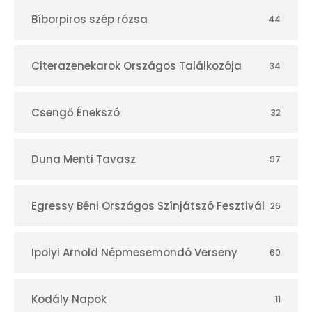
t
Bíborpiros szép rózsa
44
á
r
Citerazenekarok Országos Találkozója
34
Csengő Énekszó
32
Duna Menti Tavasz
97
Egressy Béni Országos Színjátszó Fesztivál
26
Ipolyi Arnold Népmesemondó Verseny
60
Kodály Napok
11