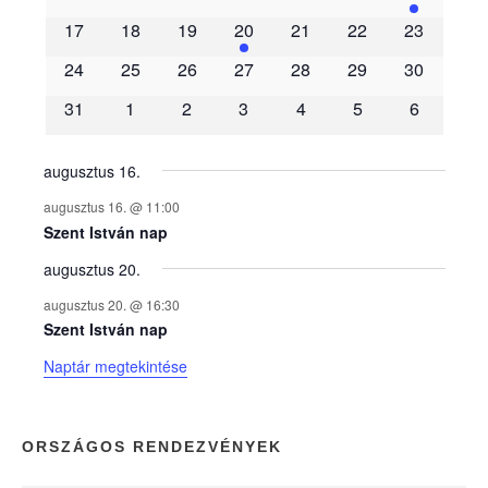
m
17
18
19
20
21
22
23
é
24
25
26
27
28
29
30
31
1
2
3
4
5
6
n
y
augusztus 16.
augusztus 16. @ 11:00
e
Szent István nap
augusztus 20.
k
augusztus 20. @ 16:30
n
Szent István nap
Naptár megtekintése
a
p
ORSZÁGOS RENDEZVÉNYEK