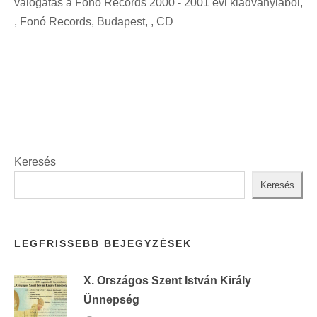
válogatás a Fonó Records 2000 - 2001 évi kiadványiaból,
i
t
, Fonó Records, Budapest, , CD
n
:
t
:
Keresés
Keresés
LEGFRISSEBB BEJEGYZÉSEK
X. Országos Szent István Király
Ünnepség