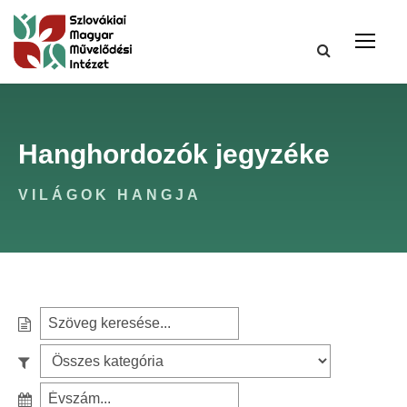
Hanghordozók jegyzéke
VILÁGOK HANGJA
S
e
S
a
z
r
S
ű