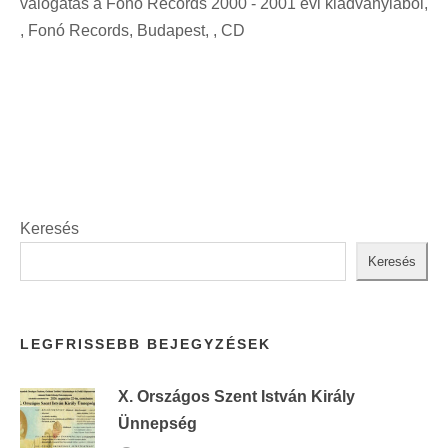
válogatás a Fonó Records 2000 - 2001 évi kiadványiaból,
i
t
, Fonó Records, Budapest, , CD
n
:
t
:
Keresés
Keresés
LEGFRISSEBB BEJEGYZÉSEK
X. Országos Szent István Király
Ünnepség