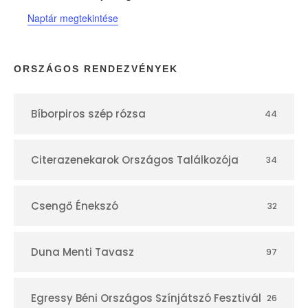
t
Naptár megtekintése
á
r
ORSZÁGOS RENDEZVÉNYEK
Bíborpiros szép rózsa
44
Citerazenekarok Országos Találkozója
34
Csengő Énekszó
32
Duna Menti Tavasz
97
Egressy Béni Országos Színjátszó Fesztivál
26