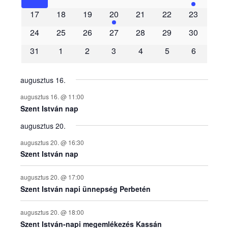
m
17
18
19
20
21
22
23
é
24
25
26
27
28
29
30
31
1
2
3
4
5
6
n
y
augusztus 16.
augusztus 16. @ 11:00
e
Szent István nap
augusztus 20.
k
augusztus 20. @ 16:30
n
Szent István nap
a
augusztus 20. @ 17:00
Szent István napi ünnepség Perbetén
p
augusztus 20. @ 18:00
Szent István-napi megemlékezés Kassán