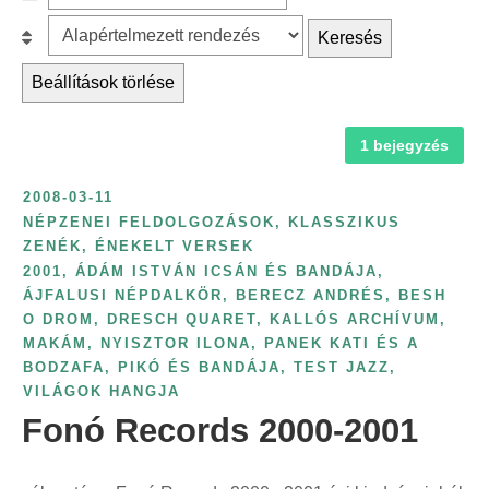
c
z
r
B
Keresés
h
ű
é
e
f
r
Beállítások törlése
s
s
o
é
k
o
r
s
a
1 bejegyzés
r
:
é
t
o
v
2008-03-11
e
l
s
NÉPZENEI FELDOLGOZÁSOK, KLASSZIKUS
g
á
ZENÉK, ÉNEKELT VERSEK
z
ó
s
2001
,
ÁDÁM ISTVÁN ICSÁN ÉS BANDÁJA
,
á
r
:
ÁJFALUSI NÉPDALKÖR
,
BERECZ ANDRÉS
,
BESH
m
O DROM
,
DRESCH QUARET
,
KALLÓS ARCHÍVUM
,
i
s
MAKÁM
,
NYISZTOR ILONA
,
PANEK KATI ÉS A
a
z
BODZAFA
,
PIKÓ ÉS BANDÁJA
,
TEST JAZZ
,
s
VILÁGOK HANGJA
e
z
Fonó Records 2000-2001
r
e
i
r
n