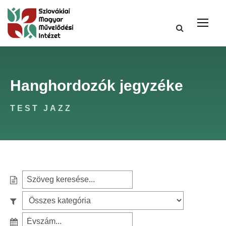
Hanghordozók jegyzéke
TEST JAZZ
S
e
S
a
z
r
S
ű