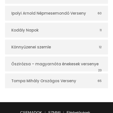
Ipolyi Arnold Népmesemondó Verseny
60
Kodály Napok
11
Könnyűzenei szemle
12
Őszirózsa – magyarnóta énekesek versenye
23
Tompa Mihály Országos Verseny
65
CSEMADOK
|
SZMMI
|
Elérhetőségek