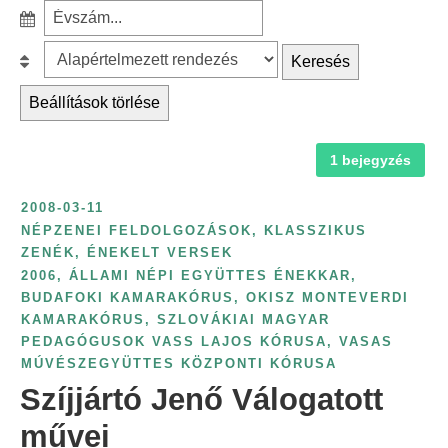
r
S
ű
c
z
r
B
Keresés
h
ű
é
e
f
r
Beállítások törlése
s
s
o
é
k
o
r
s
a
1 bejegyzés
r
:
é
t
o
v
2008-03-11
e
l
s
NÉPZENEI FELDOLGOZÁSOK, KLASSZIKUS
g
á
ZENÉK, ÉNEKELT VERSEK
z
ó
s
2006
,
ÁLLAMI NÉPI EGYÜTTES ÉNEKKAR
,
á
r
:
BUDAFOKI KAMARAKÓRUS
,
OKISZ MONTEVERDI
m
KAMARAKÓRUS
,
SZLOVÁKIAI MAGYAR
i
s
PEDAGÓGUSOK VASS LAJOS KÓRUSA
,
VASAS
a
z
MÚVÉSZEGYÜTTES KÖZPONTI KÓRUSA
s
Szíjjártó Jenő Válogatott
e
z
r
művei
e
i