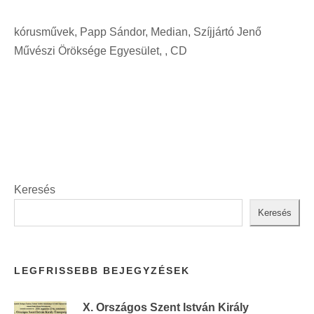
r
n
i
kórusművek, Papp Sándor, Median, Szíjjártó Jenő
t
n
Művészi Öröksége Egyesület, , CD
:
t
:
Keresés
Keresés
LEGFRISSEBB BEJEGYZÉSEK
X. Országos Szent István Király