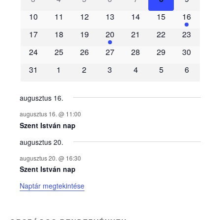
e
10
11
12
13
14
15
16
m
17
18
19
20
21
22
23
é
24
25
26
27
28
29
30
31
1
2
3
4
5
6
n
y
augusztus 16.
augusztus 16. @ 11:00
e
Szent István nap
augusztus 20.
k
augusztus 20. @ 16:30
n
Szent István nap
Naptár megtekintése
a