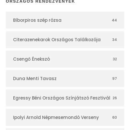
p
ORSZÁGOS RENDEZVÉNYEK
t
Bíborpiros szép rózsa
44
á
r
Citerazenekarok Országos Találkozója
34
Csengő Énekszó
32
Duna Menti Tavasz
97
Egressy Béni Országos Színjátszó Fesztivál
26
Ipolyi Arnold Népmesemondó Verseny
60