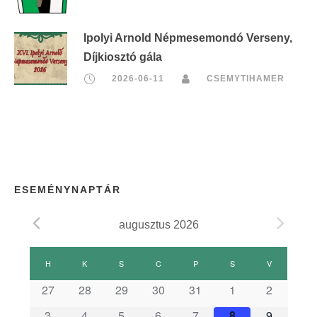
Ipolyi Arnold Népmesemondó Verseny,
Díjkiosztó gála
2026-06-11
CSEMYTIHAMER
ESEMÉNYNAPTÁR
augusztus 2026
E
H
HÉTFŐ
K
KEDD
S
SZERDA
C
CSÜTÖRTÖK
P
PÉNTEK
S
SZOMBAT
V
VASÁRNAP
s
27
28
29
30
31
1
2
3
4
5
6
7
8
9