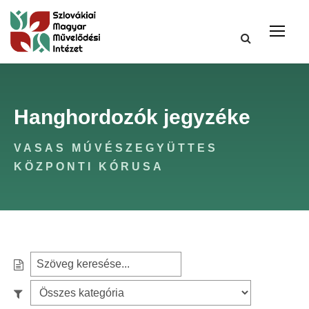
Hanghordozók jegyzéke
VASAS MÚVÉSZEGYÜTTES
KÖZPONTI KÓRUSA
S
e
S
a
z