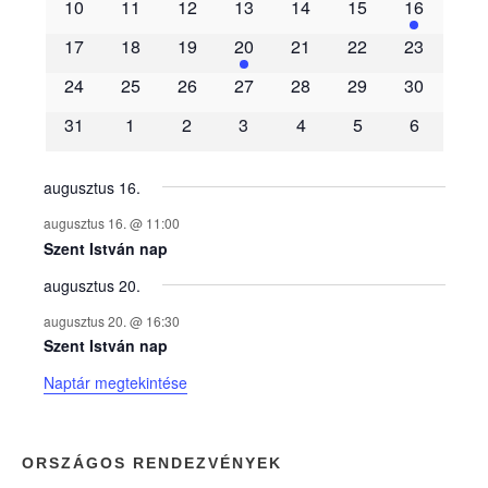
10
11
12
13
14
15
16
m
17
18
19
20
21
22
23
é
24
25
26
27
28
29
30
31
1
2
3
4
5
6
n
y
augusztus 16.
augusztus 16. @ 11:00
e
Szent István nap
augusztus 20.
k
augusztus 20. @ 16:30
n
Szent István nap
Naptár megtekintése
a
p
ORSZÁGOS RENDEZVÉNYEK