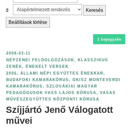
c
z
r
B
Keresés
h
ű
é
e
f
r
Beállítások törlése
s
s
o
é
k
o
r
s
a
1 bejegyzés
r
:
é
t
o
v
2008-03-11
e
l
s
NÉPZENEI FELDOLGOZÁSOK, KLASSZIKUS
g
á
ZENÉK, ÉNEKELT VERSEK
z
ó
s
2006
,
ÁLLAMI NÉPI EGYÜTTES ÉNEKKAR
,
á
r
:
BUDAFOKI KAMARAKÓRUS
,
OKISZ MONTEVERDI
m
KAMARAKÓRUS
,
SZLOVÁKIAI MAGYAR
i
s
PEDAGÓGUSOK VASS LAJOS KÓRUSA
,
VASAS
a
z
MÚVÉSZEGYÜTTES KÖZPONTI KÓRUSA
s
Szíjjártó Jenő Válogatott
e
z
r
művei
e
i
r
n