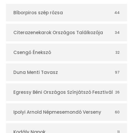
t
Bíborpiros szép rózsa
44
á
r
Citerazenekarok Országos Találkozója
34
Csengő Énekszó
32
Duna Menti Tavasz
97
Egressy Béni Országos Színjátszó Fesztivál
26
Ipolyi Arnold Népmesemondó Verseny
60
Kodály Napok
11