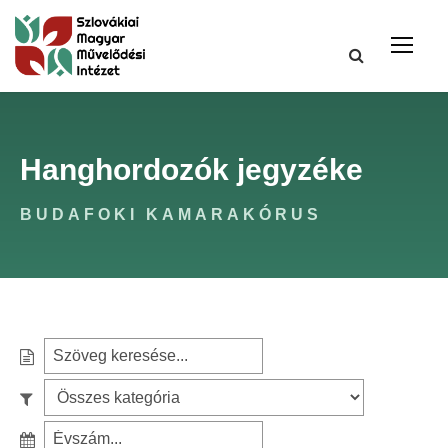
Hanghordozók jegyzéke
BUDAFOKI KAMARAKÓRUS
S
e
S
a
z
r
S
ű