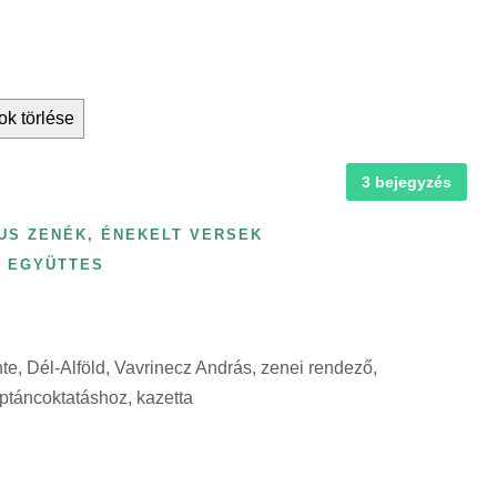
ok törlése
3 bejegyzés
US ZENÉK, ÉNEKELT VERSEK
S EGYÜTTES
e, Dél-Alföld, Vavrinecz András, zenei rendező,
táncoktatáshoz, kazetta