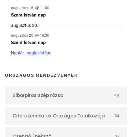
n
augusztus 16. @ 11:00
y
Szent István nap
augusztus 20.
e
augusztus 20. @ 16:30
Szent István nap
k
Naptár megtekintése
n
ORSZÁGOS RENDEZVÉNYEK
a
Bíborpiros szép rózsa
44
p
Citerazenekarok Országos Találkozója
34
t
Csengő Énekszó
32