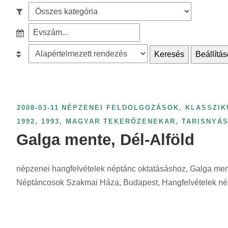
e
S
a
z
r
S
ű
c
z
r
B
Keresés
Beállítás
h
ű
é
e
f
r
s
s
o
é
k
o
r
s
a
r
2008-03-11
NÉPZENEI FELDOLGOZÁSOK, KLASSZIK
:
é
t
o
1992, 1993
,
MAGYAR TEKERŐZENEKAR
,
TARISNYÁ
v
e
l
Galga mente, Dél-Alföld
s
g
á
z
ó
s
á
népzenei hangfelvételek néptánc oktatásáshoz, Galga ment
r
:
m
Néptáncosok Szakmai Háza, Budapest, Hangfelvételek nép
i
s
a
z
s
e