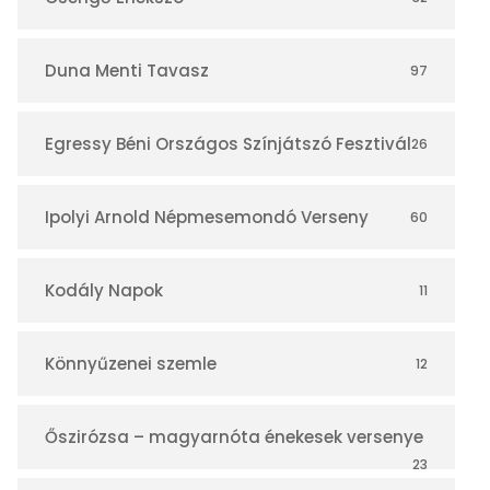
á
r
Duna Menti Tavasz
97
Egressy Béni Országos Színjátszó Fesztivál
26
Ipolyi Arnold Népmesemondó Verseny
60
Kodály Napok
11
Könnyűzenei szemle
12
Őszirózsa – magyarnóta énekesek versenye
23