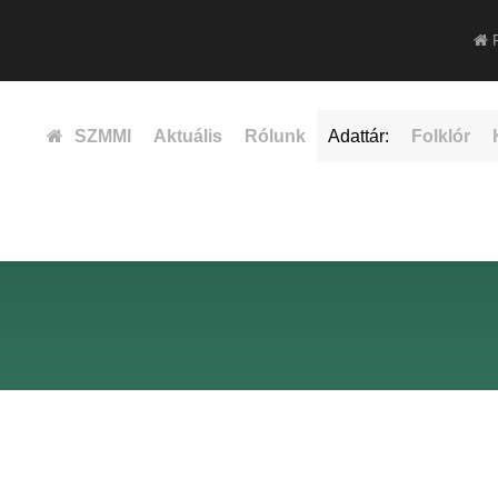
F
SZMMI
Aktuális
Rólunk
Adattár:
Folklór