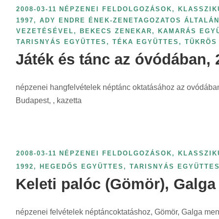
z
r
2008-03-11
NÉPZENEI FELDOLGOZÁSOK, KLASSZIK
e
i
1997
,
ADY ENDRE ÉNEK-ZENETAGOZATOS ÁLTALÁN
r
VEZETÉSÉVEL
,
BEKECS ZENEKAR
,
KAMARÁS EGY
n
i
TARISNYÁS EGYÜTTES
,
TÉKA EGYÜTTES
,
TÜKRÖS
t
n
Játék és tánc az óvódában, 2
:
t
:
népzenei hangfelvételek néptánc oktatásához az ovódába
Budapest, , kazetta
2008-03-11
NÉPZENEI FELDOLGOZÁSOK, KLASSZIK
1992
,
HEGEDŐS EGYÜTTES
,
TARISNYÁS EGYÜTTE
Keleti palóc (Gömör), Galg
népzenei felvételek néptáncoktatáshoz, Gömör, Galga men