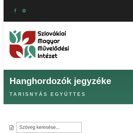
Hanghordozók jegyzéke
TARISNYÁS EGYÜTTES
S