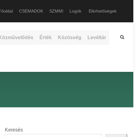
őoldal
CSEMADOK
SZMMI
Logók
Elérhetőségek
Közművelődés
Érték
Közösség
Levéltár
Keresés