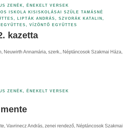
US ZENÉK, ÉNEKELT VERSEK
OS ISKOLA KISISKOLÁSAI SZÜLE TAMÁSNÉ
ÜTTES
,
LIPTÁK ANDRÁS
,
SZVORÁK KATALIN
,
 EGYÜTTES
,
VÍZÖNTŐ EGYÜTTES
. kazetta
n, Neuwirth Annamária, szerk., Néptáncosok Szakmai Háza,
US ZENÉK, ÉNEKELT VERSEK
S
a mente
te, Vavrinecz András, zenei rendező, Néptáncosok Szakmai