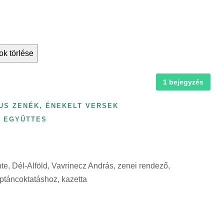
ok törlése
1 bejegyzés
US ZENÉK, ÉNEKELT VERSEK
S EGYÜTTES
e, Dél-Alföld, Vavrinecz András, zenei rendező,
táncoktatáshoz, kazetta