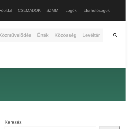
őoldal
CSEMADOK
SZMMI
Logók
Elérhetőségek
Közművelődés
Érték
Közösség
Levéltár
Keresés