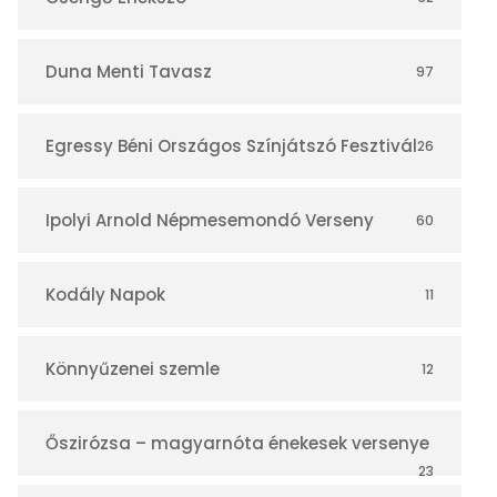
á
r
Duna Menti Tavasz
97
Egressy Béni Országos Színjátszó Fesztivál
26
Ipolyi Arnold Népmesemondó Verseny
60
Kodály Napok
11
Könnyűzenei szemle
12
Őszirózsa – magyarnóta énekesek versenye
23