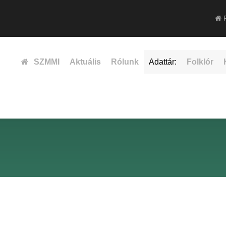
F
SZMMI
Aktuális
Rólunk
Adattár:
Folklór