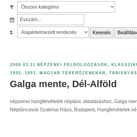
e
S
a
z
r
S
ű
c
z
r
B
Keresés
Beállítás
h
ű
é
e
f
r
s
s
o
é
k
o
r
s
a
r
2008-03-11
NÉPZENEI FELDOLGOZÁSOK, KLASSZIK
:
é
t
o
1992, 1993
,
MAGYAR TEKERŐZENEKAR
,
TARISNYÁ
v
e
l
Galga mente, Dél-Alföld
s
g
á
z
ó
s
á
népzenei hangfelvételek néptánc oktatásáshoz, Galga ment
r
:
m
Néptáncosok Szakmai Háza, Budapest, Hangfelvételek nép
i
s
a
z
s
e