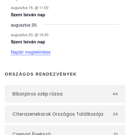
n
augusztus 16. @ 11:00
y
Szent István nap
augusztus 20.
e
augusztus 20. @ 16:30
Szent István nap
k
Naptár megtekintése
n
ORSZÁGOS RENDEZVÉNYEK
a
Bíborpiros szép rózsa
44
p
Citerazenekarok Országos Találkozója
34
t
Csengő Énekszó
32