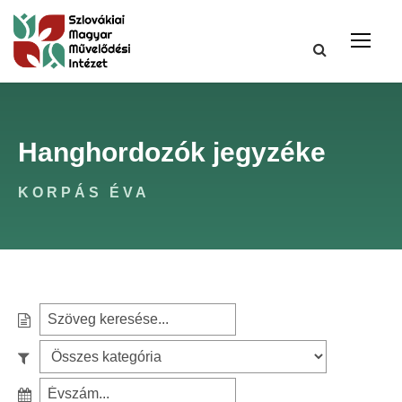
Hanghordozók jegyzéke
KORPÁS ÉVA
S
e
S
a
z
r
S
ű