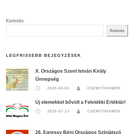
Keresés
Keresés
LEGFRISSEBB BEJEGYZÉSEK
X. Országos Szent István Király
Ünnepség
2026-08-03
CSEMYTIHAMER
Új elemekkel bővült a Felvidéki Értéktár!
2026-07-23
CSEMYTIHAMER
26. Egressy Béni Országos Színjátszó