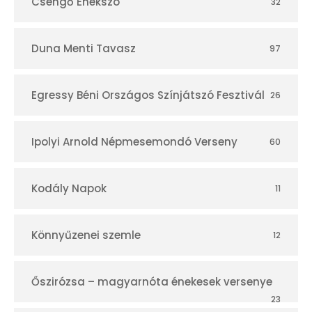
Csengő Énekszó
32
Duna Menti Tavasz
97
Egressy Béni Országos Színjátszó Fesztivál
26
Ipolyi Arnold Népmesemondó Verseny
60
Kodály Napok
11
Könnyűzenei szemle
12
Őszirózsa – magyarnóta énekesek versenye
23