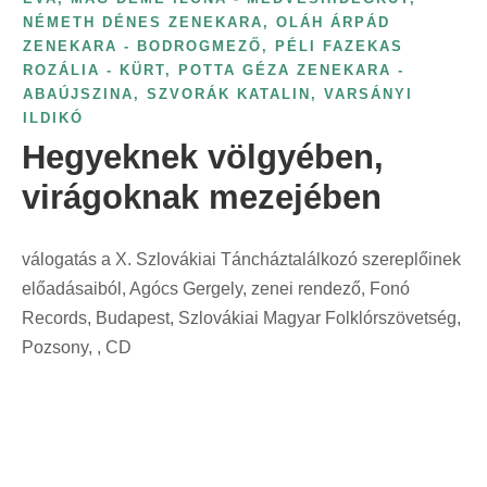
i
NÉMETH DÉNES ZENEKARA
,
OLÁH ÁRPÁD
t
n
ZENEKARA - BODROGMEZŐ
,
PÉLI FAZEKAS
:
t
ROZÁLIA - KÜRT
,
POTTA GÉZA ZENEKARA -
ABAÚJSZINA
,
SZVORÁK KATALIN
,
VARSÁNYI
:
ILDIKÓ
Hegyeknek völgyében,
virágoknak mezejében
válogatás a X. Szlovákiai Táncháztalálkozó szereplőinek
előadásaiból, Agócs Gergely, zenei rendező, Fonó
Records, Budapest, Szlovákiai Magyar Folklórszövetség,
Pozsony, , CD