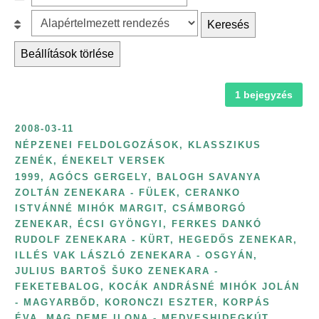
c
z
r
B
Keresés
h
ű
é
e
f
r
Beállítások törlése
s
s
o
é
k
o
r
s
a
1 bejegyzés
r
:
é
t
o
v
2008-03-11
e
l
s
NÉPZENEI FELDOLGOZÁSOK, KLASSZIKUS
g
á
ZENÉK, ÉNEKELT VERSEK
z
ó
s
1999
,
AGÓCS GERGELY
,
BALOGH SAVANYA
á
r
:
ZOLTÁN ZENEKARA - FÜLEK
,
CERANKO
m
ISTVÁNNÉ MIHÓK MARGIT
,
CSÁMBORGÓ
i
s
ZENEKAR
,
ÉCSI GYÖNGYI
,
FERKES DANKÓ
a
z
RUDOLF ZENEKARA - KÜRT
,
HEGEDŐS ZENEKAR
,
s
ILLÉS VAK LÁSZLÓ ZENEKARA - OSGYÁN
,
e
z
JULIUS BARTOŠ ŠUKO ZENEKARA -
r
e
FEKETEBALOG
,
KOCÁK ANDRÁSNÉ MIHÓK JOLÁN
i
- MAGYARBŐD
,
KORONCZI ESZTER
,
KORPÁS
r
n
ÉVA
,
MAG DEME ILONA - MEDVESHIDEGKÚT
,