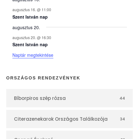
y
augusztus 16. @ 11:00
e
Szent István nap
augusztus 20.
k
augusztus 20. @ 16:30
n
Szent István nap
Naptár megtekintése
a
p
ORSZÁGOS RENDEZVÉNYEK
t
Bíborpiros szép rózsa
44
á
r
Citerazenekarok Országos Találkozója
34