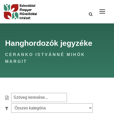
Hanghordozók jegyzéke
CERANKO ISTVÁNNÉ MIHÓK
MARGIT
S
e
S
a
z