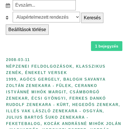
r
S
ű
c
z
r
B
Keresés
h
ű
é
e
f
r
Beállítások törlése
s
s
o
é
k
o
r
s
a
1 bejegyzés
r
:
é
t
o
v
2008-03-11
e
l
s
NÉPZENEI FELDOLGOZÁSOK, KLASSZIKUS
g
á
ZENÉK, ÉNEKELT VERSEK
z
ó
s
1999
,
AGÓCS GERGELY
,
BALOGH SAVANYA
á
r
:
ZOLTÁN ZENEKARA - FÜLEK
,
CERANKO
m
ISTVÁNNÉ MIHÓK MARGIT
,
CSÁMBORGÓ
i
s
ZENEKAR
,
ÉCSI GYÖNGYI
,
FERKES DANKÓ
a
z
RUDOLF ZENEKARA - KÜRT
,
HEGEDŐS ZENEKAR
,
s
ILLÉS VAK LÁSZLÓ ZENEKARA - OSGYÁN
,
e
z
JULIUS BARTOŠ ŠUKO ZENEKARA -
r
e
FEKETEBALOG
,
KOCÁK ANDRÁSNÉ MIHÓK JOLÁN
i