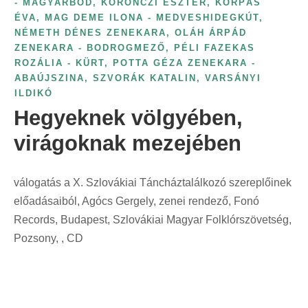
- MAGYARBŐD
,
KORONCZI ESZTER
,
KORPÁS
r
n
ÉVA
,
MAG DEME ILONA - MEDVESHIDEGKÚT
,
i
NÉMETH DÉNES ZENEKARA
,
OLÁH ÁRPÁD
t
n
ZENEKARA - BODROGMEZŐ
,
PÉLI FAZEKAS
:
t
ROZÁLIA - KÜRT
,
POTTA GÉZA ZENEKARA -
ABAÚJSZINA
,
SZVORÁK KATALIN
,
VARSÁNYI
:
ILDIKÓ
Hegyeknek völgyében,
virágoknak mezejében
válogatás a X. Szlovákiai Táncháztalálkozó szereplőinek
előadásaiból, Agócs Gergely, zenei rendező, Fonó
Records, Budapest, Szlovákiai Magyar Folklórszövetség,
Pozsony, , CD