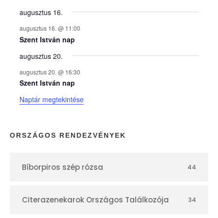
y
augusztus 16.
augusztus 16. @ 11:00
e
Szent István nap
augusztus 20.
k
augusztus 20. @ 16:30
n
Szent István nap
Naptár megtekintése
a
p
ORSZÁGOS RENDEZVÉNYEK
t
Bíborpiros szép rózsa
44
á
r
Citerazenekarok Országos Találkozója
34