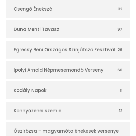
Csengő Énekszó
32
Duna Menti Tavasz
97
Egressy Béni Országos Színjátszó Fesztivál
26
Ipolyi Arnold Népmesemondó Verseny
60
Kodály Napok
11
Könnyűzenei szemle
12
Őszirózsa – magyarnóta énekesek versenye