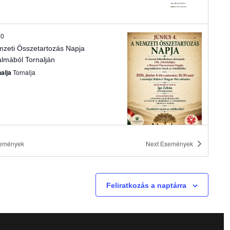
v
i
30
zeti Összetartozás Napja
g
almából Tornalján
nalja
Tornalja
á
c
i
emények
Next
Események
ó
00
zeti Összetartozás Napja
sőszeli
Horné Saliby
Feliratkozás a naptárra