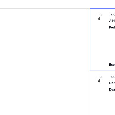
JÚN
14:
4
A N
Per
Ese
JÚN
16:
4
Nem
Deá