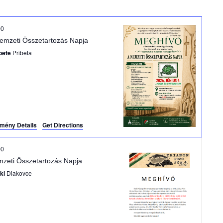
m
é
00
emzeti Összetartozás Napja
n
bete
Pribeta
y
n
é
mény Details
Get Directions
z
00
e
zeti Összetartozás Napja
t
ki
Diakovce
n
a