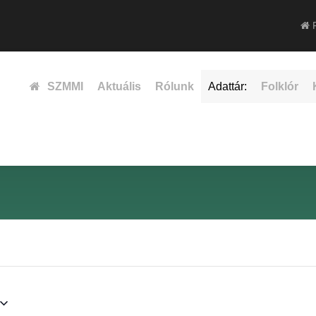
F
SZMMI
Aktuális
Rólunk
Adattár:
Folklór