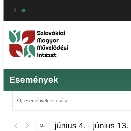
Események
E
Í
r
s
j
a
június 4.
 - 
június 13.
Ma
b