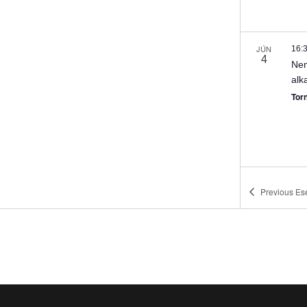
JÚN
16:
4
Nem
alk
Tor
Previous
Es
JÚN
17:
4
Nem
Fel