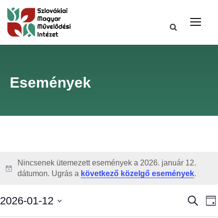
Események
Nincsenek ütemezett események a 2026. január 12.
N
dátumon. Ugrás a
következő közelgő események
.
o
t
E
2026-01-12
K
N
i
e
a
D
c
r