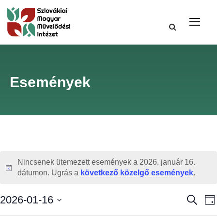
Események
Nincsenek ütemezett események a 2026. január 16.
N
dátumon. Ugrás a
következő közelgő események
.
o
t
E
2026-01-16
K
N
i
e
a
D
c
r