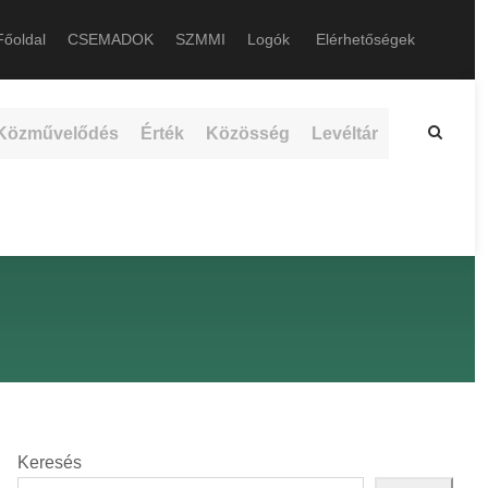
őoldal
CSEMADOK
SZMMI
Logók
Elérhetőségek
Közművelődés
Érték
Közösség
Levéltár
Keresés