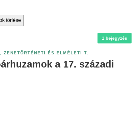
ok törlése
1 bejegyzés
,
ZENETÖRTÉNETI ÉS ELMÉLETI T.
vpárhuzamok a 17. századi
n