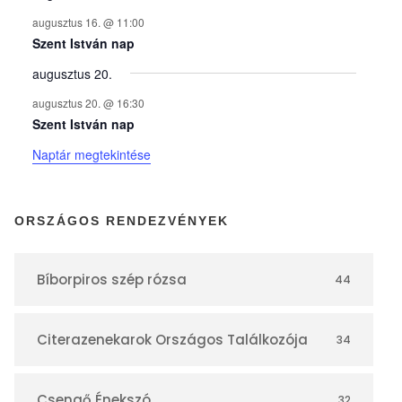
n
augusztus 16. @ 11:00
y
Szent István nap
augusztus 20.
e
augusztus 20. @ 16:30
Szent István nap
k
Naptár megtekintése
n
ORSZÁGOS RENDEZVÉNYEK
a
Bíborpiros szép rózsa
44
p
Citerazenekarok Országos Találkozója
34
t
Csengő Énekszó
32