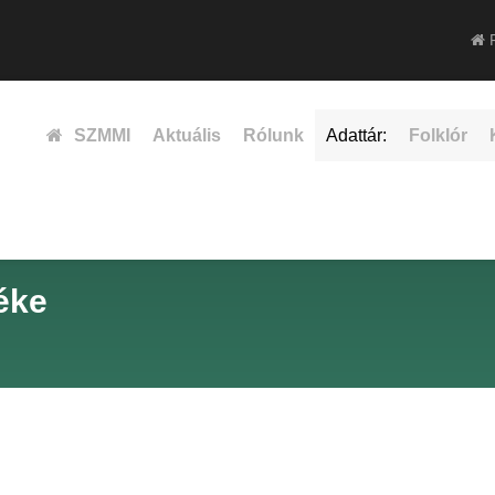
F
SZMMI
Aktuális
Rólunk
Adattár:
Folklór
éke