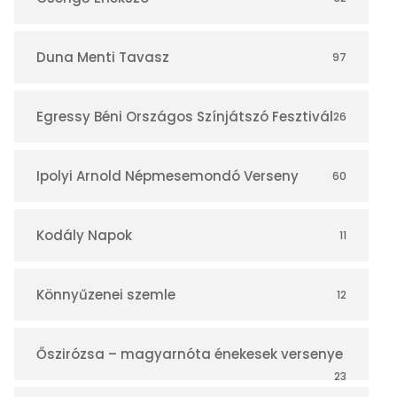
á
r
Duna Menti Tavasz
97
Egressy Béni Országos Színjátszó Fesztivál
26
Ipolyi Arnold Népmesemondó Verseny
60
Kodály Napok
11
Könnyűzenei szemle
12
Őszirózsa – magyarnóta énekesek versenye
23