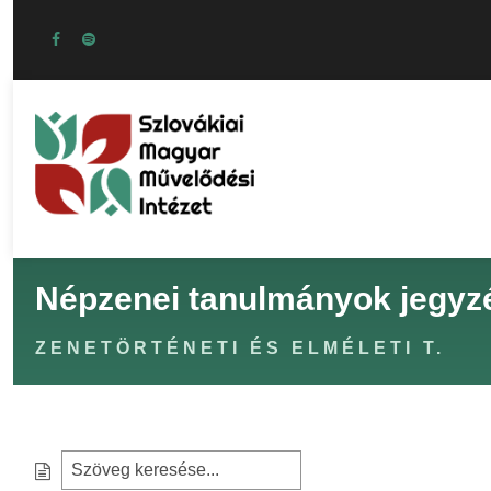
Népzenei tanulmányok jegyz
ZENETÖRTÉNETI ÉS ELMÉLETI T.
S