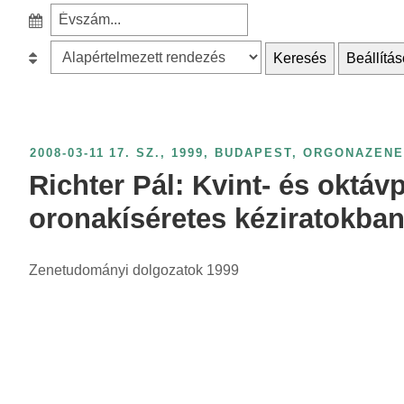
e
S
a
z
r
B
Keresés
Beállítás
ű
c
e
r
h
s
é
f
o
s
o
r
2008-03-11
17. SZ.
,
1999
,
BUDAPEST
,
ORGONAZENE
é
r
o
Richter Pál: Kvint- és oktá
v
:
l
s
oronakíséretes kéziratokba
á
z
s
á
Zenetudományi dolgozatok 1999
:
m
s
z
e
r