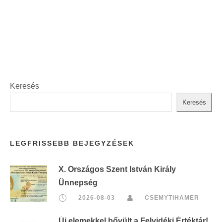
t
:
Keresés
Keresés
LEGFRISSEBB BEJEGYZÉSEK
X. Országos Szent István Király
Ünnepség
2026-08-03
CSEMYTIHAMER
Új elemekkel bővült a Felvidéki Értéktár!