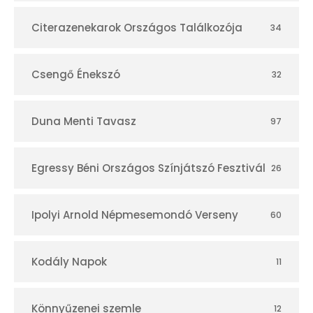
á
r
Citerazenekarok Országos Találkozója
34
Csengő Énekszó
32
Duna Menti Tavasz
97
Egressy Béni Országos Színjátszó Fesztivál
26
Ipolyi Arnold Népmesemondó Verseny
60
Kodály Napok
11
Könnyűzenei szemle
12