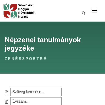
Népzenei tanulmányok
jegyzéke
ZENÉSZPORTRÉ
S
e
S
a