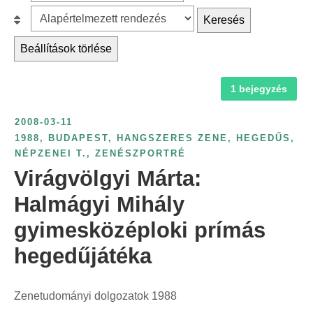
z
r
B
Keresés
ű
c
e
r
Beállítások törlése
h
s
é
f
o
s
1 bejegyzés
o
r
é
r
o
v
2008-03-11
:
l
s
1988
,
BUDAPEST
,
HANGSZERES ZENE
,
HEGEDŰS
,
á
NÉPZENEI T.
,
ZENÉSZPORTRÉ
z
s
Virágvölgyi Márta:
á
:
m
Halmágyi Mihály
s
gyimesközéploki prímás
z
hegedűjátéka
e
r
i
Zenetudományi dolgozatok 1988
n