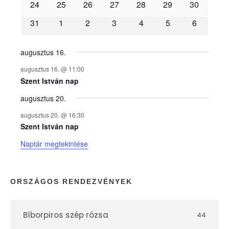
é
24
25
26
27
28
29
30
31
1
2
3
4
5
6
n
y
augusztus 16.
augusztus 16. @ 11:00
e
Szent István nap
augusztus 20.
k
augusztus 20. @ 16:30
n
Szent István nap
Naptár megtekintése
a
p
ORSZÁGOS RENDEZVÉNYEK
t
Bíborpiros szép rózsa
44