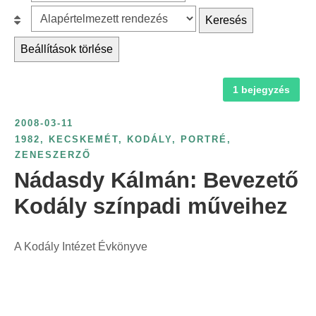
z
r
B
Keresés
ű
c
e
r
Beállítások törlése
h
s
é
f
o
s
1 bejegyzés
o
r
é
r
o
v
2008-03-11
:
l
s
1982
,
KECSKEMÉT
,
KODÁLY
,
PORTRÉ
,
á
ZENESZERZŐ
z
s
Nádasdy Kálmán: Bevezető
á
:
m
Kodály színpadi műveihez
s
z
A Kodály Intézet Évkönyve
e
r
i
n