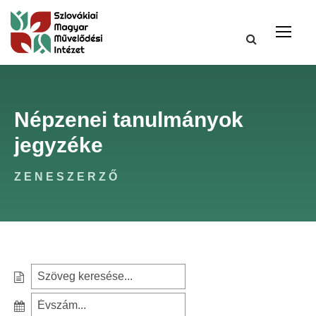
Népzenei tanulmányok
jegyzéke
ZENESZERZŐ
S
e
S
a