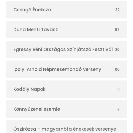
Csengő Énekszó
32
Duna Menti Tavasz
97
Egressy Béni Országos Színjátszó Fesztivál
26
Ipolyi Arnold Népmesemondó Verseny
60
Kodály Napok
11
Könnyűzenei szemle
12
Őszirózsa – magyarnóta énekesek versenye