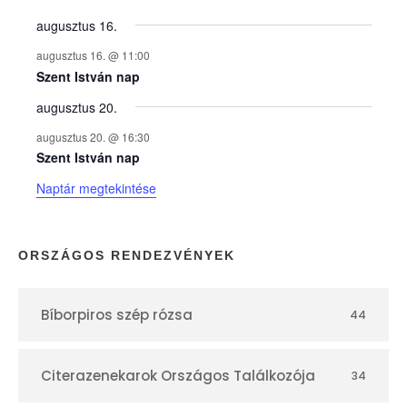
y
augusztus 16.
augusztus 16. @ 11:00
e
Szent István nap
augusztus 20.
k
augusztus 20. @ 16:30
n
Szent István nap
Naptár megtekintése
a
p
ORSZÁGOS RENDEZVÉNYEK
t
Bíborpiros szép rózsa
44
á
r
Citerazenekarok Országos Találkozója
34