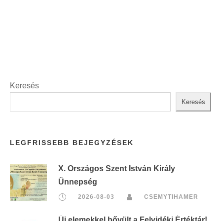
t
:
Keresés
Keresés
LEGFRISSEBB BEJEGYZÉSEK
X. Országos Szent István Király
Ünnepség
2026-08-03
CSEMYTIHAMER
Új elemekkel bővült a Felvidéki Értéktár!