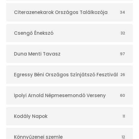
á
r
Citerazenekarok Országos Találkozója
34
Csengő Énekszó
32
Duna Menti Tavasz
97
Egressy Béni Országos Színjátszó Fesztivál
26
Ipolyi Arnold Népmesemondó Verseny
60
Kodály Napok
11
Könnyűzenei szemle
12