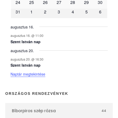
é
24
25
26
27
28
29
30
31
1
2
3
4
5
6
n
y
augusztus 16.
augusztus 16. @ 11:00
e
Szent István nap
augusztus 20.
k
augusztus 20. @ 16:30
n
Szent István nap
Naptár megtekintése
a
p
ORSZÁGOS RENDEZVÉNYEK
t
Bíborpiros szép rózsa
44