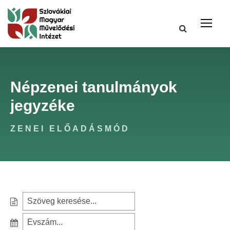
Népzenei tanulmányok
jegyzéke
ZENEI ELŐADÁSMÓD
S
e
S
a