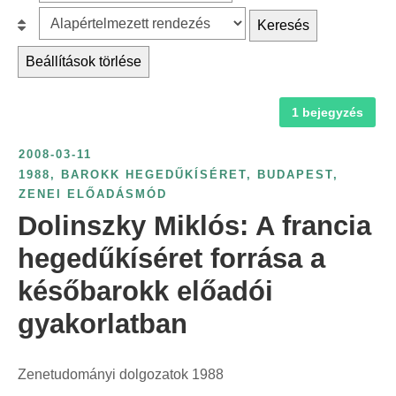
z
r
B
Keresés
ű
c
e
r
Beállítások törlése
h
s
é
f
o
s
1 bejegyzés
o
r
é
r
o
v
2008-03-11
:
l
s
1988
,
BAROKK HEGEDŰKÍSÉRET
,
BUDAPEST
,
á
ZENEI ELŐADÁSMÓD
z
s
Dolinszky Miklós: A francia
á
:
m
hegedűkíséret forrása a
s
későbarokk előadói
z
gyakorlatban
e
r
i
Zenetudományi dolgozatok 1988
n