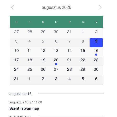
augusztus 2026
E
H
HÉTFŐ
K
KEDD
S
SZERDA
C
CSÜTÖRTÖK
P
PÉNTEK
S
SZOMBAT
V
VASÁRNAP
27
28
29
30
31
1
2
s
3
4
5
6
7
8
9
e
10
11
12
13
14
15
16
17
18
19
20
21
22
23
m
24
25
26
27
28
29
30
é
31
1
2
3
4
5
6
n
augusztus 16.
augusztus 16. @ 11:00
y
Szent István nap
augusztus 20.