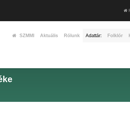
F
SZMMI
Aktuális
Rólunk
Adattár:
Folklór
éke