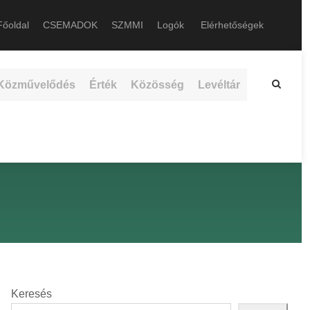
őoldal
CSEMADOK
SZMMI
Logók
Elérhetőségek
Közművelődés
Érték
Közösség
Levéltár
Keresés