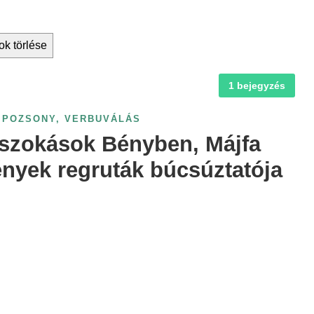
ok törlése
1 bejegyzés
POZSONY
,
VERBUVÁLÁS
 szokások Bényben, Májfa
ények regruták búcsúztatója