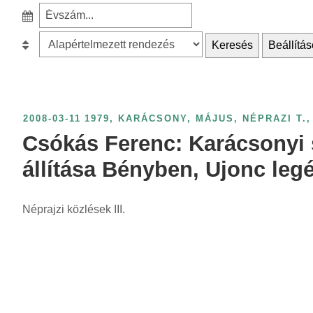
e
S
a
z
r
B
Keresés
Beállítás
ű
c
e
r
h
s
é
f
o
s
o
r
2008-03-11
1979
,
KARÁCSONY
,
MÁJUS
,
NÉPRAZI T.
,
é
r
o
Csókás Ferenc: Karácsonyi
v
:
l
s
állítása Bényben, Ujonc leg
á
z
s
á
Néprajzi közlések III.
:
m
s
z
e
r