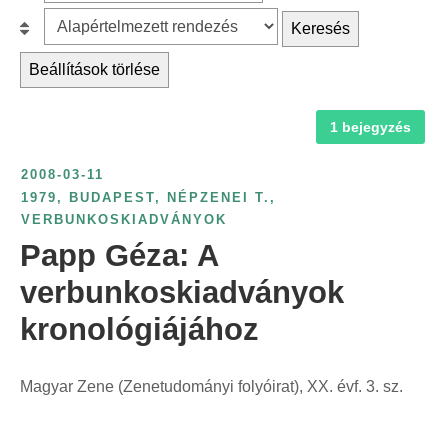
z
r
B
Keresés
ű
c
e
r
Beállítások törlése
h
s
é
f
o
s
1 bejegyzés
o
r
é
r
o
v
2008-03-11
:
l
s
1979
,
BUDAPEST
,
NÉPZENEI T.
,
á
VERBUNKOSKIADVÁNYOK
z
s
Papp Géza: A
á
:
m
verbunkoskiadványok
s
kronológiájához
z
e
r
Magyar Zene (Zenetudományi folyóirat), XX. évf. 3. sz.
i
n