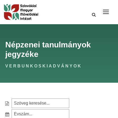
Népzenei tanulmányok
jegyzéke
VERBUNKOSKIADVÁNYOK
S
e
S
a