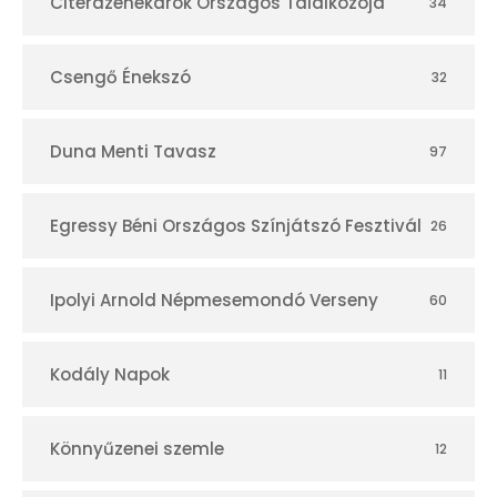
r
Citerazenekarok Országos Találkozója
34
Csengő Énekszó
32
Duna Menti Tavasz
97
Egressy Béni Országos Színjátszó Fesztivál
26
Ipolyi Arnold Népmesemondó Verseny
60
Kodály Napok
11
Könnyűzenei szemle
12