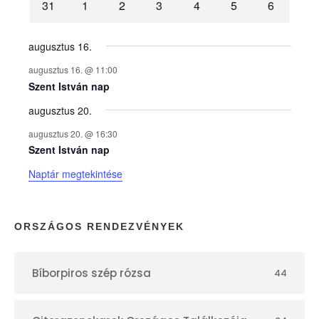
31
1
2
3
4
5
6
n
y
augusztus 16.
augusztus 16. @ 11:00
e
Szent István nap
augusztus 20.
k
augusztus 20. @ 16:30
n
Szent István nap
Naptár megtekintése
a
p
ORSZÁGOS RENDEZVÉNYEK
t
Bíborpiros szép rózsa
44
á