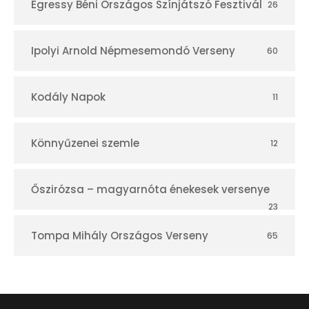
Egressy Béni Országos Színjátszó Fesztivál
26
Ipolyi Arnold Népmesemondó Verseny
60
Kodály Napok
11
Könnyűzenei szemle
12
Őszirózsa – magyarnóta énekesek versenye
23
Tompa Mihály Országos Verseny
65