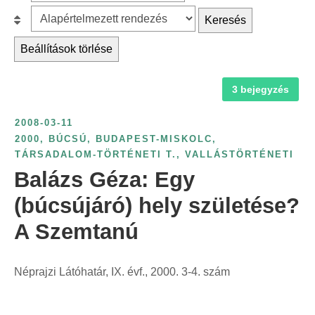
z
r
B
Keresés
ű
c
e
r
Beállítások törlése
h
s
é
f
o
s
3 bejegyzés
o
r
é
r
o
v
2008-03-11
:
l
s
2000
,
BÚCSÚ
,
BUDAPEST-MISKOLC
,
á
TÁRSADALOM-TÖRTÉNETI T.
,
VALLÁSTÖRTÉNETI
z
s
Balázs Géza: Egy
á
:
m
(búcsújáró) hely születése?
s
A Szemtanú
z
e
r
Néprajzi Látóhatár, IX. évf., 2000. 3-4. szám
i
n