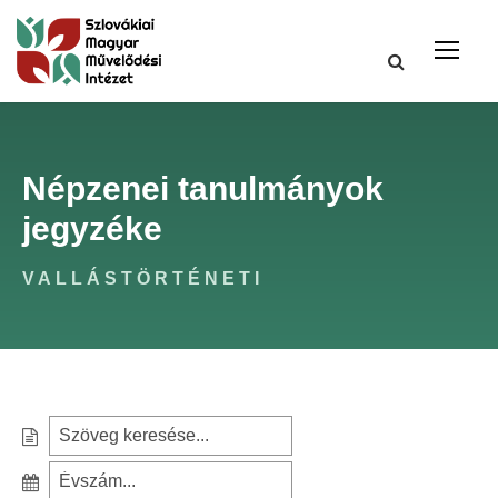
Népzenei tanulmányok
jegyzéke
VALLÁSTÖRTÉNETI
S
e
S
a