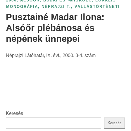
2000
,
ALSÓŐR
,
BUDAPEST-MISKOLC
,
LOKÁLIS
MONOGRÁFIA
,
NÉPRAJZI T.
,
VALLÁSTÖRTÉNETI
Pusztainé Madar Ilona:
Alsóőr plébánosa és
népének ünnepei
Néprajzi Látóhatár, IX. évf., 2000. 3-4. szám
Keresés
Keresés