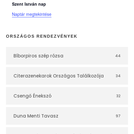
n
Szent István nap
Naptár megtekintése
a
p
ORSZÁGOS RENDEZVÉNYEK
t
Bíborpiros szép rózsa
44
á
r
Citerazenekarok Országos Találkozója
34
Csengő Énekszó
32
Duna Menti Tavasz
97