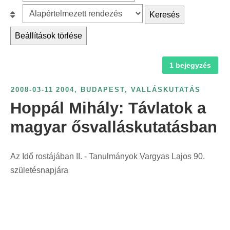
z
r
B
Keresés
ű
c
e
r
Beállítások törlése
h
s
é
f
o
s
1 bejegyzés
o
r
é
r
o
v
2008-03-11
2004
,
BUDAPEST
,
VALLÁSKUTATÁS
:
l
s
Hoppál Mihály: Távlatok a
á
z
s
magyar ősvalláskutatásban
á
:
m
s
Az Idő rostájában II. - Tanulmányok Vargyas Lajos 90.
z
születésnapjára
e
r
i
n