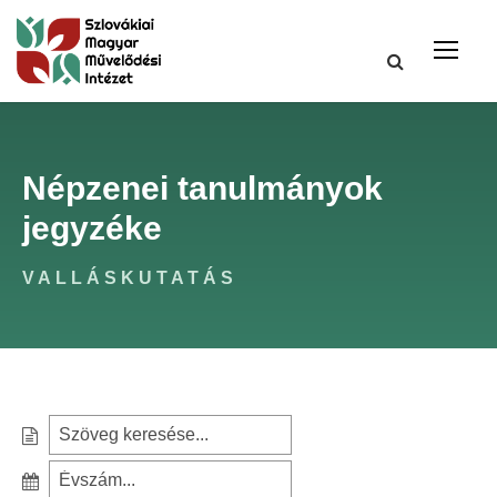
Népzenei tanulmányok
jegyzéke
VALLÁSKUTATÁS
S
e
S
a