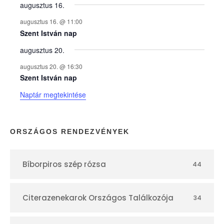
y
augusztus 16.
augusztus 16. @ 11:00
e
Szent István nap
augusztus 20.
k
augusztus 20. @ 16:30
n
Szent István nap
Naptár megtekintése
a
p
ORSZÁGOS RENDEZVÉNYEK
t
Bíborpiros szép rózsa
44
á
r
Citerazenekarok Országos Találkozója
34