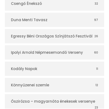
Csengő Énekszó
32
Duna Menti Tavasz
97
Egressy Béni Országos Színjátszó Fesztivál
26
Ipolyi Arnold Népmesemondó Verseny
60
Kodály Napok
11
Könnyűzenei szemle
12
Őszirózsa – magyarnóta énekesek versenye
23