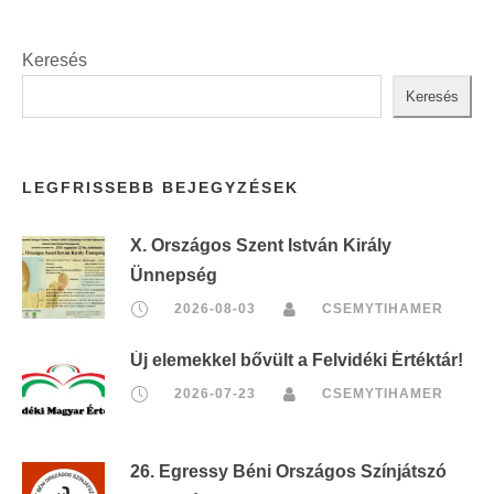
t
:
Keresés
Keresés
LEGFRISSEBB BEJEGYZÉSEK
X. Országos Szent István Király
Ünnepség
2026-08-03
CSEMYTIHAMER
Új elemekkel bővült a Felvidéki Értéktár!
2026-07-23
CSEMYTIHAMER
26. Egressy Béni Országos Színjátszó