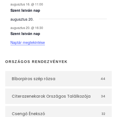
augusztus 16. @ 11:00
e
Szent István nap
augusztus 20.
k
augusztus 20. @ 16:30
n
Szent István nap
Naptár megtekintése
a
p
ORSZÁGOS RENDEZVÉNYEK
t
Bíborpiros szép rózsa
44
á
r
Citerazenekarok Országos Találkozója
34
Csengő Énekszó
32