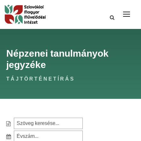
Népzenei tanulmányok
jegyzéke
TÁJTÖRTÉNETÍRÁS
S
e
S
a