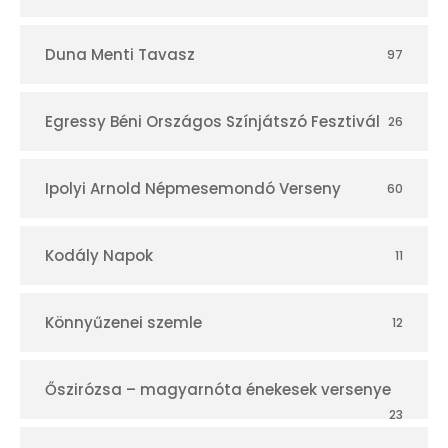
Duna Menti Tavasz
97
Egressy Béni Országos Színjátszó Fesztivál
26
Ipolyi Arnold Népmesemondó Verseny
60
Kodály Napok
11
Könnyűzenei szemle
12
Őszirózsa – magyarnóta énekesek versenye
23