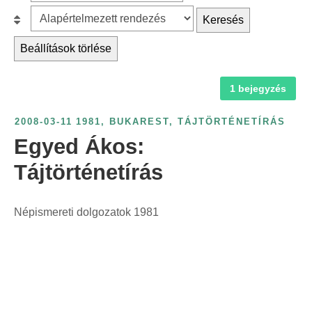
z
r
B
Keresés
ű
c
e
r
Beállítások törlése
h
s
é
f
o
s
1 bejegyzés
o
r
é
r
o
v
2008-03-11
1981
,
BUKAREST
,
TÁJTÖRTÉNETÍRÁS
:
l
s
Egyed Ákos:
á
z
s
Tájtörténetírás
á
:
m
s
Népismereti dolgozatok 1981
z
e
r
i
n