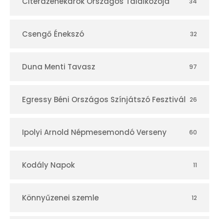
r
Citerazenekarok Országos Találkozója
34
Csengő Énekszó
32
Duna Menti Tavasz
97
Egressy Béni Országos Színjátszó Fesztivál
26
Ipolyi Arnold Népmesemondó Verseny
60
Kodály Napok
11
Könnyűzenei szemle
12