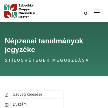
Népzenei tanulmányok
jegyzéke
STÍLUSRÉTEGEK MEGOSZLÁSA
S
e
S
a