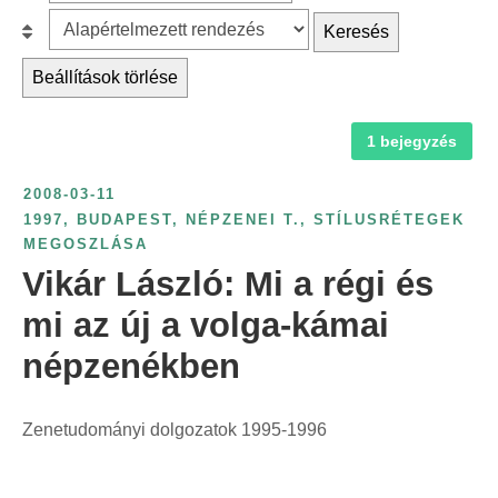
z
r
B
Keresés
ű
c
e
r
Beállítások törlése
h
s
é
f
o
s
1 bejegyzés
o
r
é
r
o
v
2008-03-11
:
l
s
1997
,
BUDAPEST
,
NÉPZENEI T.
,
STÍLUSRÉTEGEK
á
MEGOSZLÁSA
z
s
Vikár László: Mi a régi és
á
:
m
mi az új a volga-kámai
s
népzenékben
z
e
r
Zenetudományi dolgozatok 1995-1996
i
n