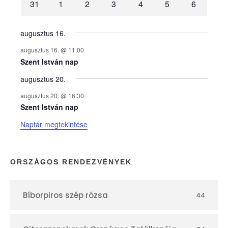
31
1
2
3
4
5
6
n
y
augusztus 16.
augusztus 16. @ 11:00
e
Szent István nap
augusztus 20.
k
augusztus 20. @ 16:30
n
Szent István nap
Naptár megtekintése
a
p
ORSZÁGOS RENDEZVÉNYEK
t
Bíborpiros szép rózsa
44
á