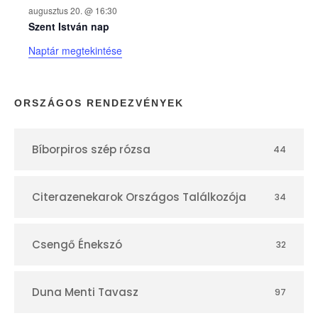
augusztus 20. @ 16:30
n
Szent István nap
Naptár megtekintése
a
p
ORSZÁGOS RENDEZVÉNYEK
t
Bíborpiros szép rózsa
44
á
r
Citerazenekarok Országos Találkozója
34
Csengő Énekszó
32
Duna Menti Tavasz
97