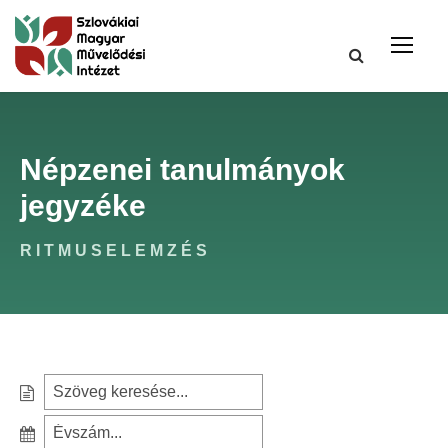
Népzenei tanulmányok
jegyzéke
RITMUSELEMZÉS
S
e
S
a