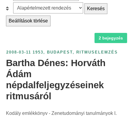
z
r
B
Keresés
ű
c
e
r
Beállítások törlése
h
s
é
f
o
s
2 bejegyzés
o
r
é
r
o
v
2008-03-11
1953
,
BUDAPEST
,
RITMUSELEMZÉS
:
l
s
Bartha Dénes: Horváth
á
z
s
Ádám
á
:
népdalfeljegyzéseinek
m
s
ritmusáról
z
e
Kodály emlékkönyv - Zenetudományi tanulmányok I.
r
i
n