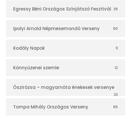
Egressy Béni Országos Színjátszó Fesztivál
26
Ipolyi Arnold Népmesemondó Verseny
60
Kodály Napok
11
Könnyűzenei szemle
12
Őszirózsa – magyarnóta énekesek versenye
23
Tompa Mihály Országos Verseny
65