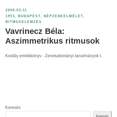
t
2008-03-11
:
1953
,
BUDAPEST
,
NÉPZENEELMÉLET
,
RITMUSELEMZÉS
Vavrinecz Béla:
Aszimmetrikus ritmusok
Kodály emlékkönyv - Zenetudományi tanulmányok I.
Keresés
Keresés