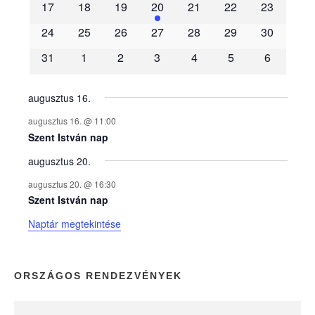
m
17
18
19
20
21
22
23
é
24
25
26
27
28
29
30
31
1
2
3
4
5
6
n
y
augusztus 16.
augusztus 16. @ 11:00
e
Szent István nap
augusztus 20.
k
augusztus 20. @ 16:30
n
Szent István nap
Naptár megtekintése
a
p
ORSZÁGOS RENDEZVÉNYEK
t