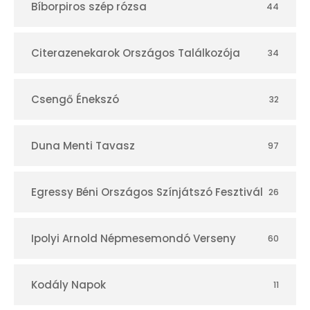
Bíborpiros szép rózsa
44
á
r
Citerazenekarok Országos Találkozója
34
Csengő Énekszó
32
Duna Menti Tavasz
97
Egressy Béni Országos Színjátszó Fesztivál
26
Ipolyi Arnold Népmesemondó Verseny
60
Kodály Napok
11