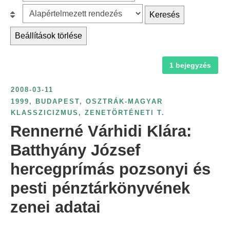
z
r
B
Keresés
ű
c
e
r
Beállítások törlése
h
s
é
f
o
s
1 bejegyzés
o
r
é
r
o
v
2008-03-11
:
l
s
1999
,
BUDAPEST
,
OSZTRÁK-MAGYAR
á
KLASSZICIZMUS
,
ZENETÖRTÉNETI T.
z
s
Rennerné Várhidi Klára:
á
:
m
Batthyány József
s
hercegprímás pozsonyi és
z
pesti pénztárkönyvének
e
r
zenei adatai
i
n