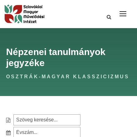
Népzenei tanulmányok
jegyzéke
OSZTRÁK-MAGYAR KLASSZICIZMUS
S
e
S
a