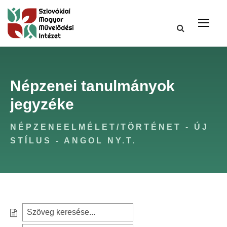
Népzenei tanulmányok
jegyzéke
NÉPZENEELMÉLET/TÖRTÉNET - ÚJ
STÍLUS - ANGOL NY.T.
S
e