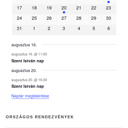
m
17
18
19
20
21
22
23
é
24
25
26
27
28
29
30
31
1
2
3
4
5
6
n
y
augusztus 16.
augusztus 16. @ 11:00
e
Szent István nap
augusztus 20.
k
augusztus 20. @ 16:30
n
Szent István nap
Naptár megtekintése
a
p
ORSZÁGOS RENDEZVÉNYEK