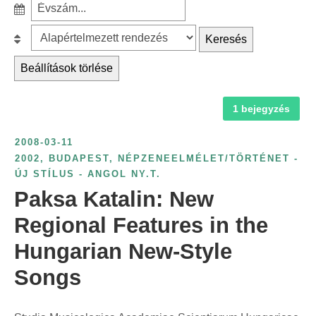
S
a
z
r
B
Keresés
ű
c
e
r
Beállítások törlése
h
s
é
f
o
s
1 bejegyzés
o
r
é
r
o
v
2008-03-11
:
l
s
2002
,
BUDAPEST
,
NÉPZENEELMÉLET/TÖRTÉNET -
á
ÚJ STÍLUS - ANGOL NY.T.
z
s
Paksa Katalin: New
á
:
m
Regional Features in the
s
Hungarian New-Style
z
Songs
e
r
i