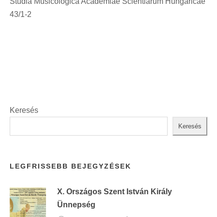
Studia Musicologica Academiae Scientiarum Hungaricae
n
43/1-2
t
:
Keresés
Keresés
LEGFRISSEBB BEJEGYZÉSEK
X. Országos Szent István Király
Ünnepség