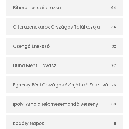
t
Bíborpiros szép rózsa
44
á
r
Citerazenekarok Országos Találkozója
34
Csengő Énekszó
32
Duna Menti Tavasz
97
Egressy Béni Országos Színjátszó Fesztivál
26
Ipolyi Arnold Népmesemondó Verseny
60
Kodály Napok
11