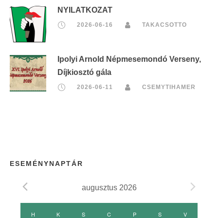
NYILATKOZAT
2026-06-16
TAKACSOTTO
Ipolyi Arnold Népmesemondó Verseny,
Díjkiosztó gála
2026-06-11
CSEMYTIHAMER
ESEMÉNYNAPTÁR
augusztus 2026
E
H
HÉTFŐ
K
KEDD
S
SZERDA
C
CSÜTÖRTÖK
P
PÉNTEK
S
SZOMBAT
V
VASÁRNAP