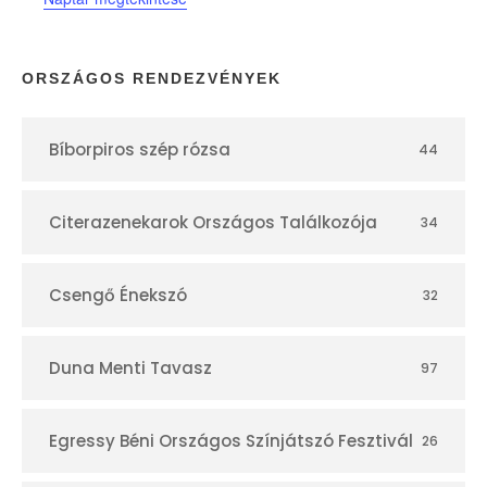
a
p
ORSZÁGOS RENDEZVÉNYEK
t
Bíborpiros szép rózsa
44
á
r
Citerazenekarok Országos Találkozója
34
Csengő Énekszó
32
Duna Menti Tavasz
97
Egressy Béni Országos Színjátszó Fesztivál
26