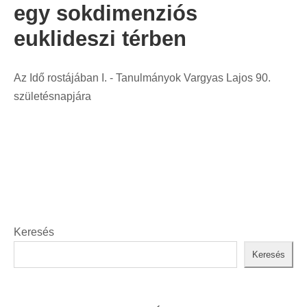
egy sokdimenziós
n
t
euklideszi térben
:
Az Idő rostájában I. - Tanulmányok Vargyas Lajos 90.
születésnapjára
Keresés
Keresés