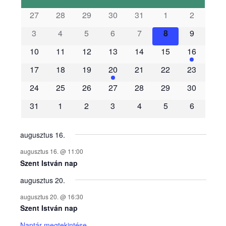
s
27
28
29
30
31
1
2
3
4
5
6
7
8
9
e
10
11
12
13
14
15
16
m
17
18
19
20
21
22
23
é
24
25
26
27
28
29
30
31
1
2
3
4
5
6
n
y
augusztus 16.
augusztus 16. @ 11:00
e
Szent István nap
augusztus 20.
k
augusztus 20. @ 16:30
n
Szent István nap
Naptár megtekintése