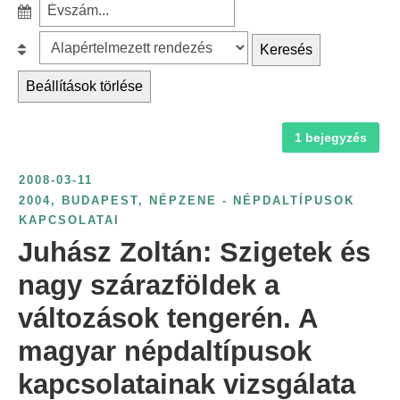
S
a
z
r
B
Keresés
ű
c
e
r
Beállítások törlése
h
s
é
f
o
s
1 bejegyzés
o
r
é
r
o
v
2008-03-11
:
l
s
2004
,
BUDAPEST
,
NÉPZENE - NÉPDALTÍPUSOK
á
KAPCSOLATAI
z
s
Juhász Zoltán: Szigetek és
á
:
m
nagy szárazföldek a
s
változások tengerén. A
z
magyar népdaltípusok
e
r
kapcsolatainak vizsgálata
i