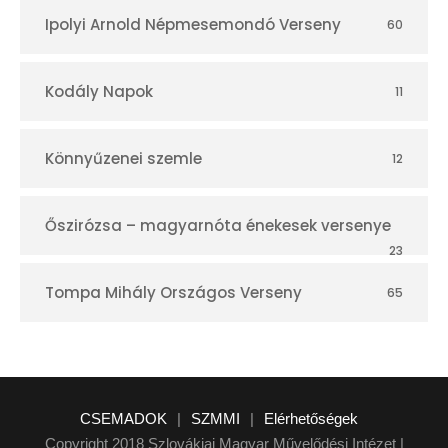
Ipolyi Arnold Népmesemondó Verseny
60
Kodály Napok
11
Könnyűzenei szemle
12
Őszirózsa – magyarnóta énekesek versenye
23
Tompa Mihály Országos Verseny
65
CSEMADOK
|
SZMMI
|
Elérhetőségek
Copyright 2018 Szlovákiai Magyar Művelődési Intézet |