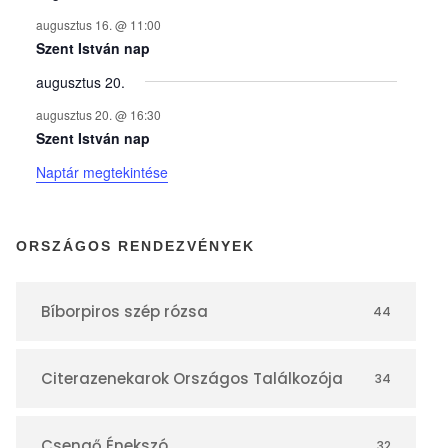
n
augusztus 16. @ 11:00
y
Szent István nap
augusztus 20.
e
augusztus 20. @ 16:30
Szent István nap
k
Naptár megtekintése
n
ORSZÁGOS RENDEZVÉNYEK
a
Bíborpiros szép rózsa
44
p
Citerazenekarok Országos Találkozója
34
t
Csengő Énekszó
32