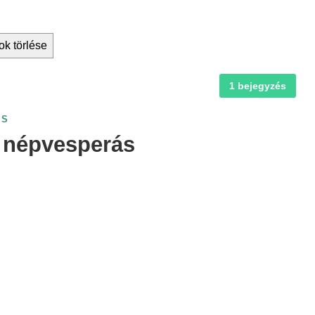
ok törlése
1 bejegyzés
ÁS
i népvesperás