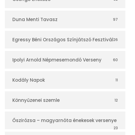
á
r
Duna Menti Tavasz
97
Egressy Béni Országos Színjátszó Fesztivál
26
Ipolyi Arnold Népmesemondó Verseny
60
Kodály Napok
11
Könnyűzenei szemle
12
Őszirózsa – magyarnóta énekesek versenye
23