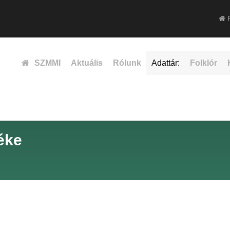
F
SZMMI
Aktuális
Rólunk
Adattár:
Folklór
éke