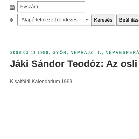
e
S
a
z
r
B
Keresés
Beállítás
ű
c
e
r
h
s
é
f
o
s
o
r
2008-03-11
1988
,
GYŐR
,
NÉPRAJZI T.
,
NÉPVESPER
é
r
o
Jáki Sándor Teodóz: Az osl
v
:
l
s
á
z
Kisalföldi Kalendárium 1988
s
á
:
m
s
z
e
r