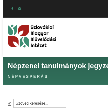
Népzenei tanulmányok jegyz
NÉPVESPERÁS
S