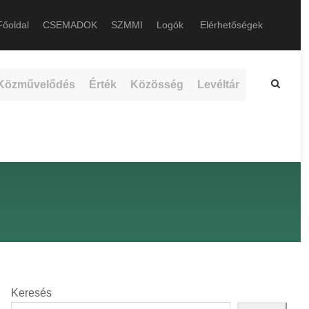
őoldal
CSEMADOK
SZMMI
Logók
Elérhetőségek
Közművelődés
Érték
Közösség
Levéltár
Keresés