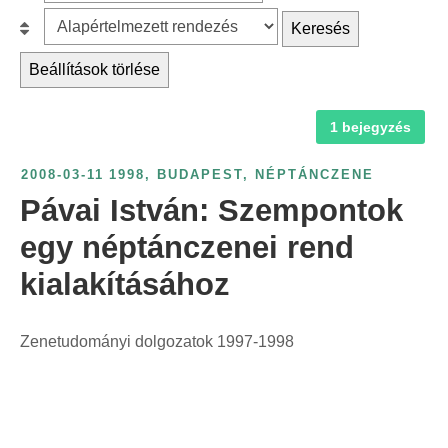
z
r
B
Keresés
ű
c
e
r
Beállítások törlése
h
s
é
f
o
s
1 bejegyzés
o
r
é
r
o
v
2008-03-11
1998
,
BUDAPEST
,
NÉPTÁNCZENE
:
l
s
Pávai István: Szempontok
á
z
s
egy néptánczenei rend
á
:
kialakításához
m
s
z
Zenetudományi dolgozatok 1997-1998
e
r
i
n