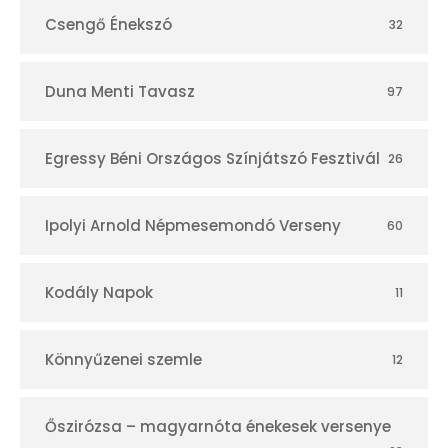
Csengő Énekszó
32
Duna Menti Tavasz
97
Egressy Béni Országos Színjátszó Fesztivál
26
Ipolyi Arnold Népmesemondó Verseny
60
Kodály Napok
11
Könnyűzenei szemle
12
Őszirózsa – magyarnóta énekesek versenye