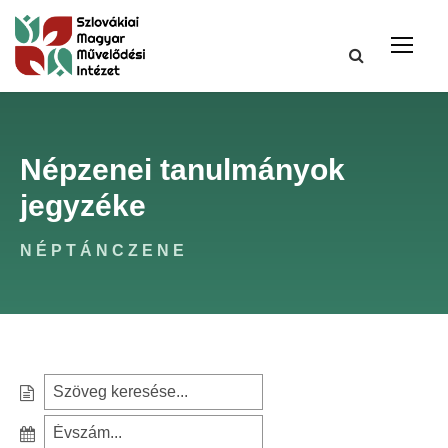
Népzenei tanulmányok
jegyzéke
NÉPTÁNCZENE
S
e
S
a