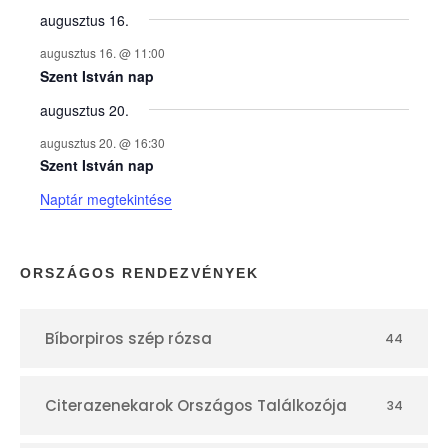
y
augusztus 16.
augusztus 16. @ 11:00
e
Szent István nap
augusztus 20.
k
augusztus 20. @ 16:30
n
Szent István nap
Naptár megtekintése
a
p
ORSZÁGOS RENDEZVÉNYEK
t
Bíborpiros szép rózsa
44
á
r
Citerazenekarok Országos Találkozója
34