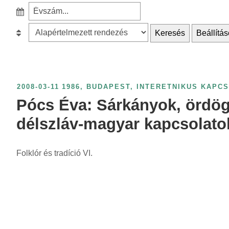
e
S
a
z
r
B
Keresés
Beállítás
ű
c
e
r
h
s
é
f
o
s
o
r
2008-03-11
1986
,
BUDAPEST
,
INTERETNIKUS KAPC
é
r
o
Pócs Éva: Sárkányok, ördög
v
:
l
s
délszláv-magyar kapcsolato
á
z
s
á
Folklór és tradíció VI.
:
m
s
z
e
r