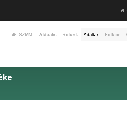
F
SZMMI
Aktuális
Rólunk
Adattár:
Folklór
éke