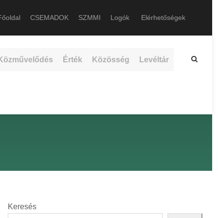
őoldal
CSEMADOK
SZMMI
Logók
Elérhetőségek
Közművelődés
Érték
Közösség
Levéltár
Keresés