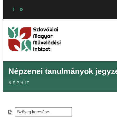
Népzenei tanulmányok jegyz
NÉPHIT
S