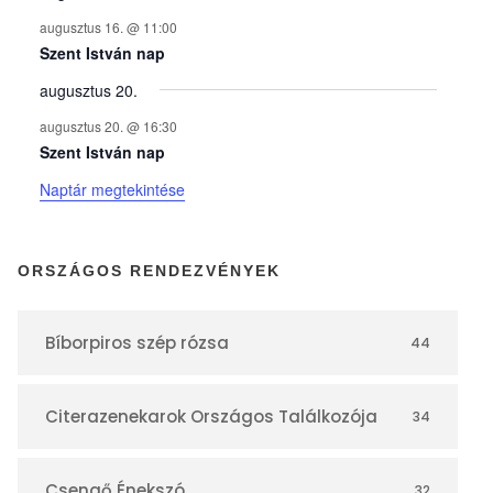
n
augusztus 16. @ 11:00
y
Szent István nap
augusztus 20.
e
augusztus 20. @ 16:30
Szent István nap
k
Naptár megtekintése
n
ORSZÁGOS RENDEZVÉNYEK
a
Bíborpiros szép rózsa
44
p
Citerazenekarok Országos Találkozója
34
t
Csengő Énekszó
32