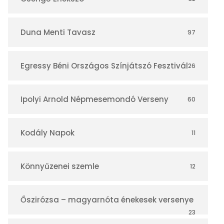
á
r
Duna Menti Tavasz
97
Egressy Béni Országos Színjátszó Fesztivál
26
Ipolyi Arnold Népmesemondó Verseny
60
Kodály Napok
11
Könnyűzenei szemle
12
Őszirózsa – magyarnóta énekesek versenye
23