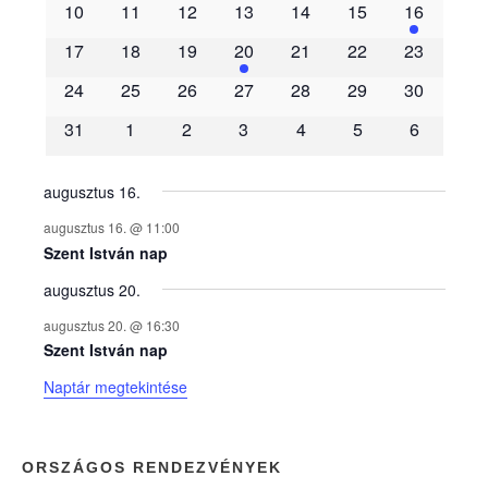
10
11
12
13
14
15
16
m
17
18
19
20
21
22
23
é
24
25
26
27
28
29
30
31
1
2
3
4
5
6
n
y
augusztus 16.
augusztus 16. @ 11:00
e
Szent István nap
augusztus 20.
k
augusztus 20. @ 16:30
n
Szent István nap
Naptár megtekintése
a
p
ORSZÁGOS RENDEZVÉNYEK