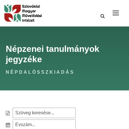
Népzenei tanulmányok
jegyzéke
NÉPDALÖSSZKIADÁS
S
e
S
a