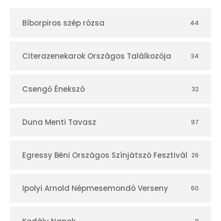
t
Bíborpiros szép rózsa
44
á
r
Citerazenekarok Országos Találkozója
34
Csengő Énekszó
32
Duna Menti Tavasz
97
Egressy Béni Országos Színjátszó Fesztivál
26
Ipolyi Arnold Népmesemondó Verseny
60