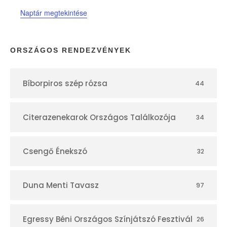
t
Naptár megtekintése
á
r
ORSZÁGOS RENDEZVÉNYEK
Bíborpiros szép rózsa
44
Citerazenekarok Országos Találkozója
34
Csengő Énekszó
32
Duna Menti Tavasz
97
Egressy Béni Országos Színjátszó Fesztivál
26