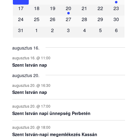
m
17
18
19
20
21
22
23
é
24
25
26
27
28
29
30
31
1
2
3
4
5
6
n
y
augusztus 16.
augusztus 16. @ 11:00
e
Szent István nap
augusztus 20.
k
augusztus 20. @ 16:30
n
Szent István nap
a
augusztus 20. @ 17:00
Szent István napi ünnepség Perbetén
p
augusztus 20. @ 18:00
Szent István-napi megemlékezés Kassán