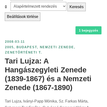
z
r
B
Keresés
ű
c
e
r
Beállítások törlése
h
s
é
f
o
s
1 bejegyzés
o
r
é
r
o
v
2008-03-11
:
l
s
2005
,
BUDAPEST
,
NEMZETI ZENEDE
,
á
ZENETÖRTÉNETI T.
z
s
Tari Lujza: A
á
:
m
Hangászegyleti Zenede
s
(1839-1867) és a Nemzeti
z
Zenede (1867-1890)
e
r
i
Tari Lujza, Iványi-Papp Mónika, Sz. Farkas Márta,
n