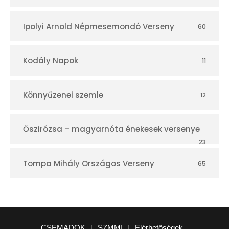
Ipolyi Arnold Népmesemondó Verseny
60
Kodály Napok
11
Könnyűzenei szemle
12
Őszirózsa – magyarnóta énekesek versenye
23
Tompa Mihály Országos Verseny
65
CSEMADOK
|
SZMMI
|
Elérhetőségek