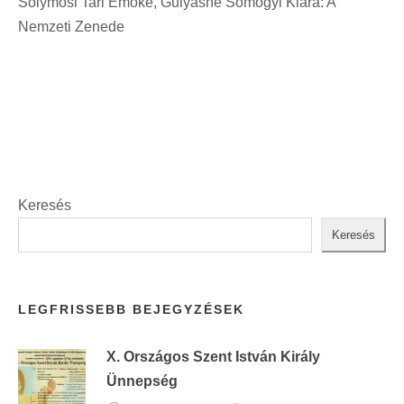
Solymosi Tari Emőke, Gulyásné Somogyi Klára: A
t
Nemzeti Zenede
:
Keresés
Keresés
LEGFRISSEBB BEJEGYZÉSEK
X. Országos Szent István Király
Ünnepség