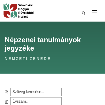
Népzenei tanulmányok
jegyzéke
NEMZETI ZENEDE
S
e
S
a