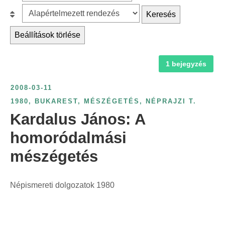
z
r
B
Keresés
ű
c
e
r
Beállítások törlése
h
s
é
f
o
s
1 bejegyzés
o
r
é
r
o
v
2008-03-11
:
l
s
1980
,
BUKAREST
,
MÉSZÉGETÉS
,
NÉPRAJZI T.
á
z
Kardalus János: A
s
á
:
homoródalmási
m
mészégetés
s
z
e
Népismereti dolgozatok 1980
r
i
n