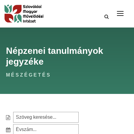
Népzenei tanulmányok
jegyzéke
MÉSZÉGETÉS
S
e
S
a