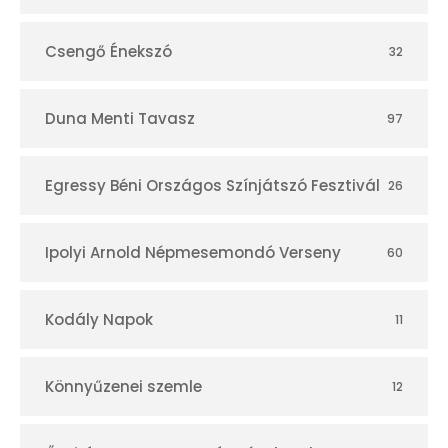
Csengő Énekszó
32
Duna Menti Tavasz
97
Egressy Béni Országos Színjátszó Fesztivál
26
Ipolyi Arnold Népmesemondó Verseny
60
Kodály Napok
11
Könnyűzenei szemle
12