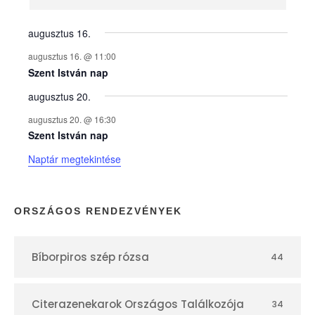
n
y
augusztus 16.
augusztus 16. @ 11:00
e
Szent István nap
augusztus 20.
k
augusztus 20. @ 16:30
n
Szent István nap
Naptár megtekintése
a
p
ORSZÁGOS RENDEZVÉNYEK
t
Bíborpiros szép rózsa
44
á
r
Citerazenekarok Országos Találkozója
34