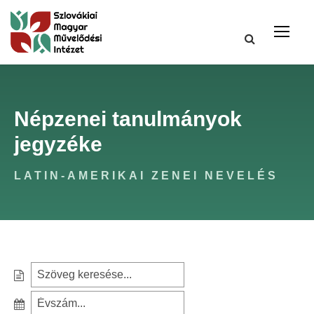
Népzenei tanulmányok
jegyzéke
LATIN-AMERIKAI ZENEI NEVELÉS
S
e
S
a