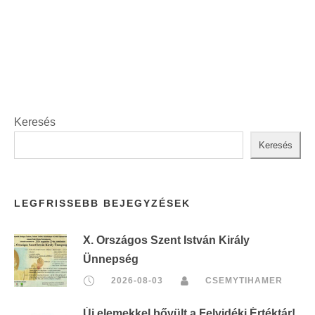
t
:
Keresés
Keresés
LEGFRISSEBB BEJEGYZÉSEK
X. Országos Szent István Király
Ünnepség
2026-08-03
CSEMYTIHAMER
Új elemekkel bővült a Felvidéki Értéktár!