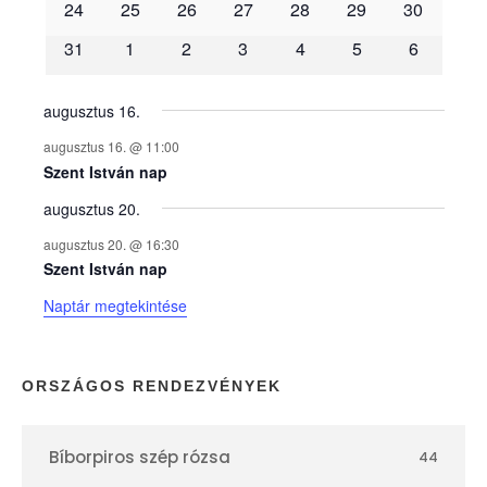
é
24
25
26
27
28
29
30
31
1
2
3
4
5
6
n
y
augusztus 16.
augusztus 16. @ 11:00
e
Szent István nap
augusztus 20.
k
augusztus 20. @ 16:30
n
Szent István nap
Naptár megtekintése
a
p
ORSZÁGOS RENDEZVÉNYEK
t
Bíborpiros szép rózsa
44