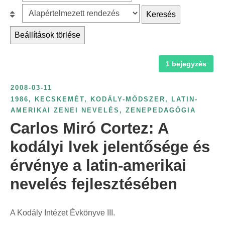
z
r
B
Keresés
ű
c
e
r
Beállítások törlése
h
s
é
f
o
s
1 bejegyzés
o
r
é
r
o
v
2008-03-11
:
l
s
1986
,
KECSKEMÉT
,
KODÁLY-MÓDSZER
,
LATIN-
á
AMERIKAI ZENEI NEVELÉS
,
ZENEPEDAGÓGIA
z
s
Carlos Miró Cortez: A
á
:
m
kodályi lvek jelentősége és
s
érvénye a latin-amerikai
z
nevelés fejlesztésében
e
r
i
A Kodály Intézet Évkönyve III.
n