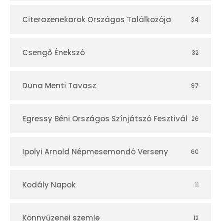
á
r
Citerazenekarok Országos Találkozója
34
Csengő Énekszó
32
Duna Menti Tavasz
97
Egressy Béni Országos Színjátszó Fesztivál
26
Ipolyi Arnold Népmesemondó Verseny
60
Kodály Napok
11
Könnyűzenei szemle
12