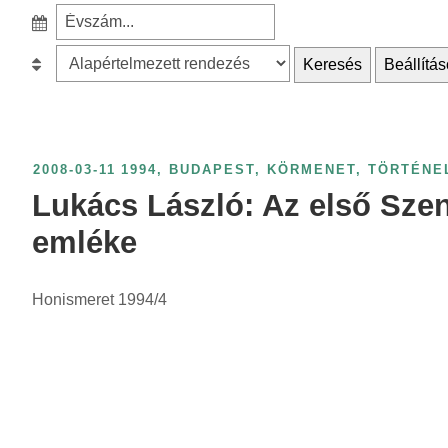
e
S
a
z
r
B
Keresés
Beállítás
ű
c
e
r
h
s
é
f
o
s
o
r
2008-03-11
1994
,
BUDAPEST
,
KÖRMENET
,
TÖRTÉNE
é
r
o
Lukács László: Az első Szen
v
:
l
s
emléke
á
z
s
á
Honismeret 1994/4
:
m
s
z
e
r