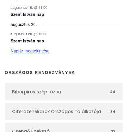
n
augusztus 16. @ 11:00
y
Szent István nap
augusztus 20.
e
augusztus 20. @ 16:30
Szent István nap
k
Naptár megtekintése
n
ORSZÁGOS RENDEZVÉNYEK
a
Bíborpiros szép rózsa
44
p
Citerazenekarok Országos Találkozója
34
t
Csengő Énekszó
32