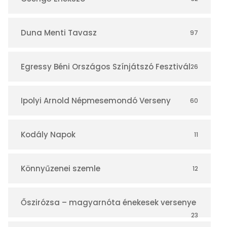
á
r
Duna Menti Tavasz
97
Egressy Béni Országos Színjátszó Fesztivál
26
Ipolyi Arnold Népmesemondó Verseny
60
Kodály Napok
11
Könnyűzenei szemle
12
Őszirózsa – magyarnóta énekesek versenye
23