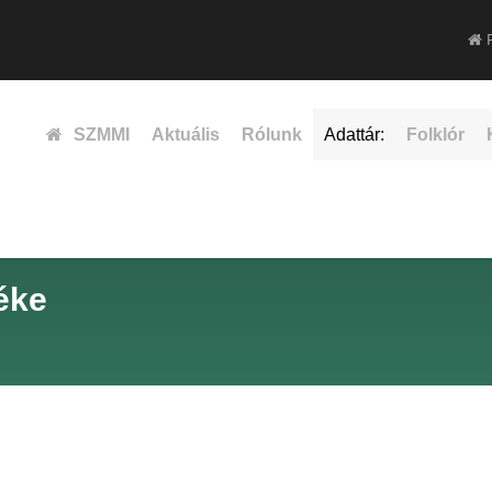
F
SZMMI
Aktuális
Rólunk
Adattár:
Folklór
éke