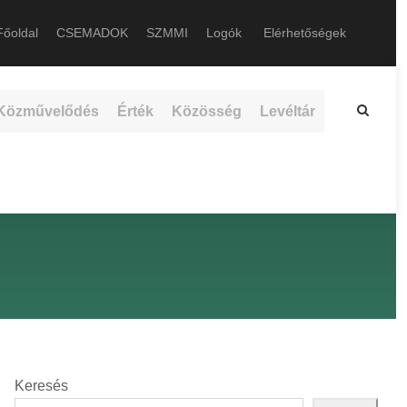
őoldal
CSEMADOK
SZMMI
Logók
Elérhetőségek
Közművelődés
Érték
Közösség
Levéltár
Keresés