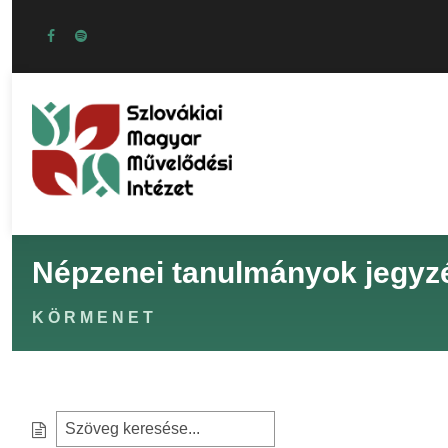
Népzenei tanulmányok jegyz
KÖRMENET
S