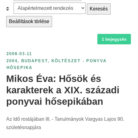
z
r
B
Keresés
ű
c
e
r
Beállítások törlése
h
s
é
f
o
s
1 bejegyzés
o
r
é
r
o
v
2008-03-11
:
l
s
2004
,
BUDAPEST
,
KÖLTÉSZET - PONYVA
á
HŐSEPIKA
z
s
Mikos Éva: Hősök és
á
:
m
karakterek a XIX. századi
s
ponyvai hősepikában
z
e
r
Az Idő rostájában III. - Tanulmányok Vargyas Lajos 90.
i
születésnapjára
n