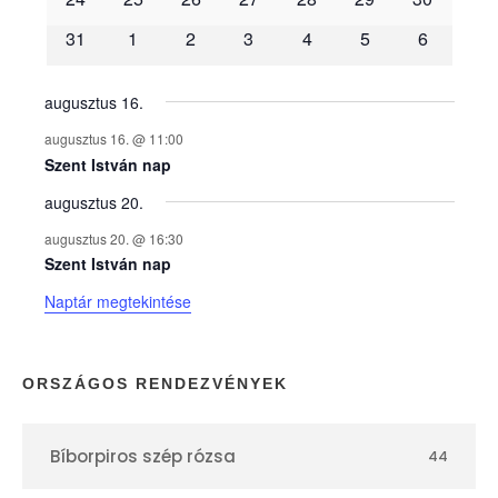
é
31
1
2
3
4
5
6
n
y
augusztus 16.
augusztus 16. @ 11:00
e
Szent István nap
augusztus 20.
k
augusztus 20. @ 16:30
n
Szent István nap
Naptár megtekintése
a
p
ORSZÁGOS RENDEZVÉNYEK
t
Bíborpiros szép rózsa
44
á