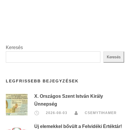
t
:
Keresés
Keresés
LEGFRISSEBB BEJEGYZÉSEK
X. Országos Szent István Király
Ünnepség
2026-08-03
CSEMYTIHAMER
Új elemekkel bővült a Felvidéki Értéktár!