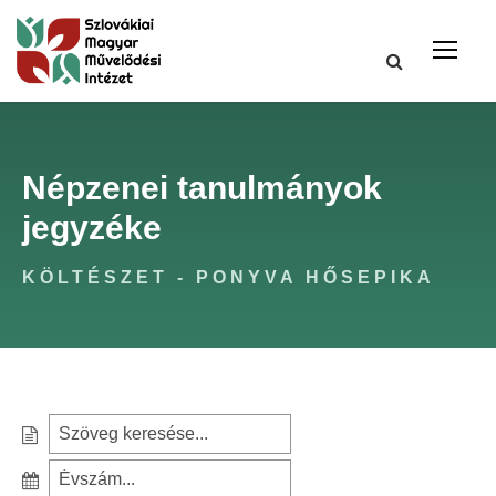
Népzenei tanulmányok
jegyzéke
KÖLTÉSZET - PONYVA HŐSEPIKA
S
e
S
a