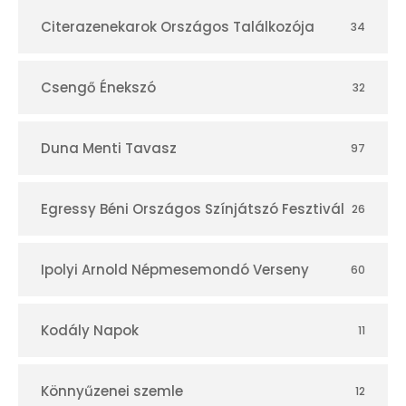
r
Citerazenekarok Országos Találkozója
34
Csengő Énekszó
32
Duna Menti Tavasz
97
Egressy Béni Országos Színjátszó Fesztivál
26
Ipolyi Arnold Népmesemondó Verseny
60
Kodály Napok
11
Könnyűzenei szemle
12