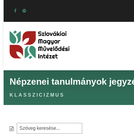
Népzenei tanulmányok jegyz
KLASSZICIZMUS
S