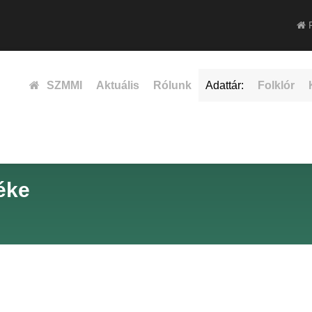
F
SZMMI
Aktuális
Rólunk
Adattár:
Folklór
éke