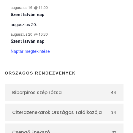
n
augusztus 16. @ 11:00
y
Szent István nap
augusztus 20.
e
augusztus 20. @ 16:30
Szent István nap
k
Naptár megtekintése
n
ORSZÁGOS RENDEZVÉNYEK
a
Bíborpiros szép rózsa
44
p
Citerazenekarok Országos Találkozója
34
t
Csengő Énekszó
32