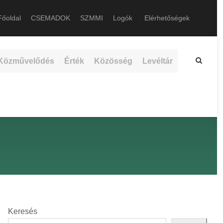
őoldal
CSEMADOK
SZMMI
Logók
Elérhetőségek
Közművelődés
Érték
Közösség
Levéltár
Keresés