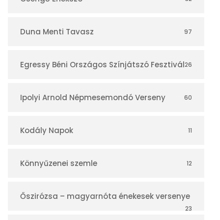
á
r
Duna Menti Tavasz
97
Egressy Béni Országos Színjátszó Fesztivál
26
Ipolyi Arnold Népmesemondó Verseny
60
Kodály Napok
11
Könnyűzenei szemle
12
Őszirózsa – magyarnóta énekesek versenye
23