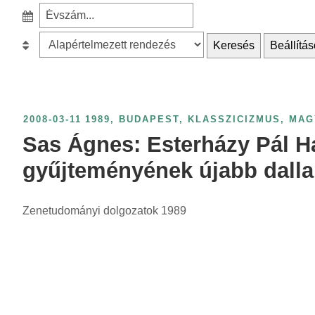
e
S
a
z
r
B
Keresés
Beállítás
ű
c
e
r
h
s
é
f
o
s
o
r
2008-03-11
1989
,
BUDAPEST
,
KLASSZICIZMUS
,
MAG
é
r
o
Sas Ágnes: Esterházy Pál Ha
v
:
l
s
gyűjteményének újabb dalla
á
z
s
á
Zenetudományi dolgozatok 1989
:
m
s
z
e
r